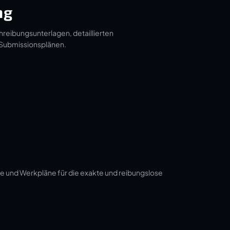
ng
hreibungsunterlagen, detaillierten
 Submissionsplänen.
e und Werkpläne für die exakte und reibungslose