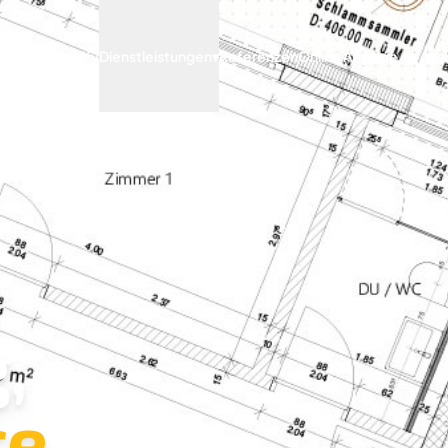
Archify
Dienstleistungen
▾
Referenzen
Online Anfrage
,
e.