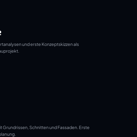
e
tanalysen und erste Konzeptskizzen als
auprojekt.
t Grundrissen, Schnitten und Fassaden. Erste
planung.