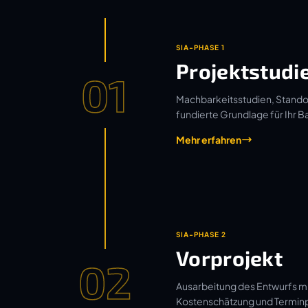
SIA-PHASE 1
Projektstudi
01
Machbarkeitsstudien, Standor
fundierte Grundlage für Ihr B
Mehr erfahren
SIA-PHASE 2
Vorprojekt
02
Ausarbeitung des Entwurfs mi
Kostenschätzung und Termin