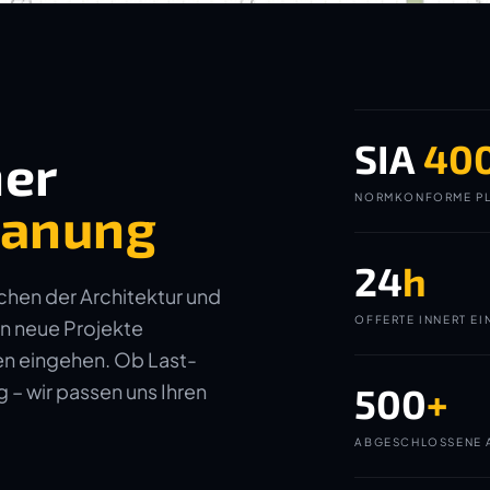
SIA
40
ner
NORMKONFORME PL
planung
24
h
ichen der Architektur und
OFFERTE INNERT EI
in neue Projekte
gen eingehen. Ob Last-
– wir passen uns Ihren
500
+
ABGESCHLOSSENE 