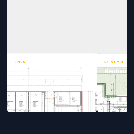
PRIVAT
ROIS GMBH
MFH Neubauplanung
Neubau DE