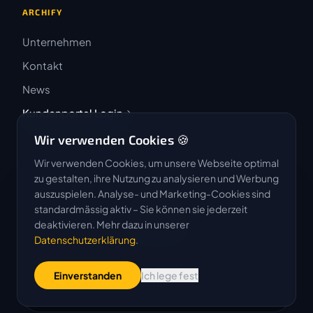
ARCHIFY
Unternehmen
Kontakt
News
Kundenportal Login
Wir verwenden Cookies 🍪
Wir verwenden Cookies, um unsere Webseite optimal
zu gestalten, ihre Nutzung zu analysieren und Werbung
auszuspielen. Analyse- und Marketing-Cookies sind
4.9 / 5
standardmässig aktiv – Sie können sie jederzeit
★★★★★
deaktivieren. Mehr dazu in unserer
Datenschutzerklärung
.
Basierend auf 50 Bewertungen
Einverstanden
Ich lege fest
G
o
o
g
l
e