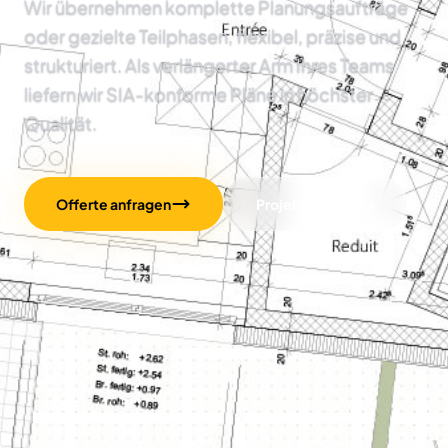
Wir übernehmen komplette Planungsaufträge
oder gezielte Teilphasen, flexibel, präzise und
strukturiert. Als verlängerter Arm Ihres Teams
liefern wir SIA-konforme Pläne in höchster
Qualität.
Offerte anfragen
Projekte ansehen