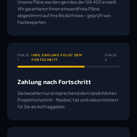
Unsere Pläne werden gemäss der SIA 400 erstellt.
Wir garantieren Ihnen einwandfreie Pläne,
abgestimmt auf Ihre Bedürfnisse – geprüft von
Fachexperten.
PHASE
IHRE ZAHLUNG FOLGT DEM
PHASE
1
FORTSCHRITT
6
Zahlung nach Fortschritt
Sie bezahlen nur entsprechend dem tatsächlichen
Projektfortschritt – flexibel, fair und risikominimiert
für Sie als Auftraggeber.