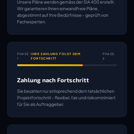
Unsere Pläne werden gemäss der SIA 400 erstellt.
Wir garantieren Ihnen einwandfreie Pläne,
abgestimmt auf Ihre Bedürfnisse – geprüft von
Fachexperten.
PHASE
IHRE ZAHLUNG FOLGT DEM
PHASE
1
FORTSCHRITT
6
Zahlung nach Fortschritt
Sie bezahlen nur entsprechend dem tatsächlichen
Projektfortschritt – flexibel, fair und risikominimiert
für Sie als Auftraggeber.