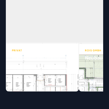
PRIVAT
ROIS GMBH
MFH Neubauplanung
Neubau DE