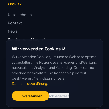
ARCHIFY
Unternehmen
Kontakt
News
Kundenportal Login
Wir verwenden Cookies 🍪
Wir verwenden Cookies, um unsere Webseite optimal
zu gestalten, ihre Nutzung zu analysieren und Werbung
auszuspielen. Analyse- und Marketing-Cookies sind
4.9 / 5
standardmässig aktiv – Sie können sie jederzeit
★★★★★
deaktivieren. Mehr dazu in unserer
Datenschutzerklärung
.
Basierend auf 50 Bewertungen
Einverstanden
Ich lege fest
G
o
o
g
l
e