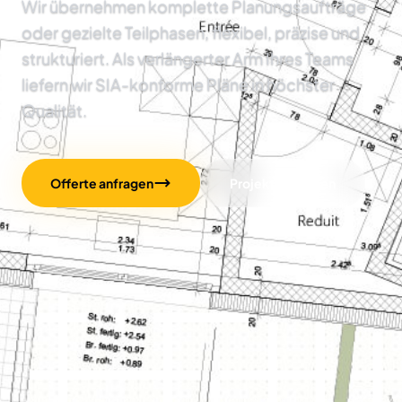
Wir übernehmen komplette Planungsaufträge
oder gezielte Teilphasen, flexibel, präzise und
strukturiert. Als verlängerter Arm Ihres Teams
liefern wir SIA-konforme Pläne in höchster
Qualität.
Offerte anfragen
Projekte ansehen