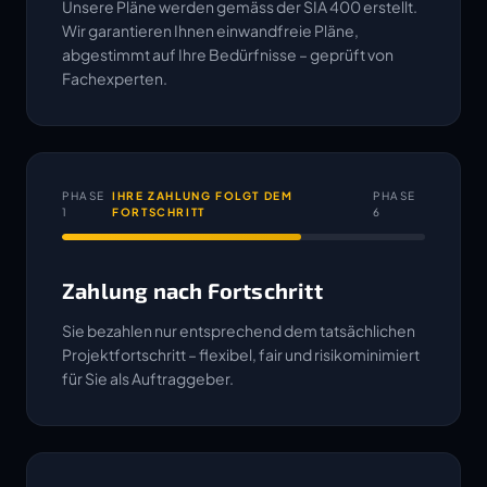
Unsere Pläne werden gemäss der SIA 400 erstellt.
Wir garantieren Ihnen einwandfreie Pläne,
abgestimmt auf Ihre Bedürfnisse – geprüft von
Fachexperten.
PHASE
IHRE ZAHLUNG FOLGT DEM
PHASE
1
FORTSCHRITT
6
Zahlung nach Fortschritt
Sie bezahlen nur entsprechend dem tatsächlichen
Projektfortschritt – flexibel, fair und risikominimiert
für Sie als Auftraggeber.