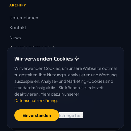
ARCHIFY
Unternehmen
Kontakt
News
Kundenportal Login
Wir verwenden Cookies 🍪
Wir verwenden Cookies, um unsere Webseite optimal
zu gestalten, ihre Nutzung zu analysieren und Werbung
auszuspielen. Analyse- und Marketing-Cookies sind
4.9 / 5
standardmässig aktiv – Sie können sie jederzeit
★★★★★
deaktivieren. Mehr dazu in unserer
Datenschutzerklärung
.
Basierend auf 50 Bewertungen
Einverstanden
Ich lege fest
G
o
o
g
l
e