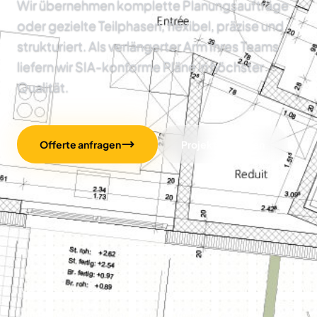
Wir übernehmen komplette Planungsaufträge
oder gezielte Teilphasen, flexibel, präzise und
strukturiert. Als verlängerter Arm Ihres Teams
liefern wir SIA-konforme Pläne in höchster
Qualität.
Offerte anfragen
Projekte ansehen