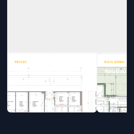
PRIVAT
ROIS GMBH
MFH Neubauplanung
Neubau DE