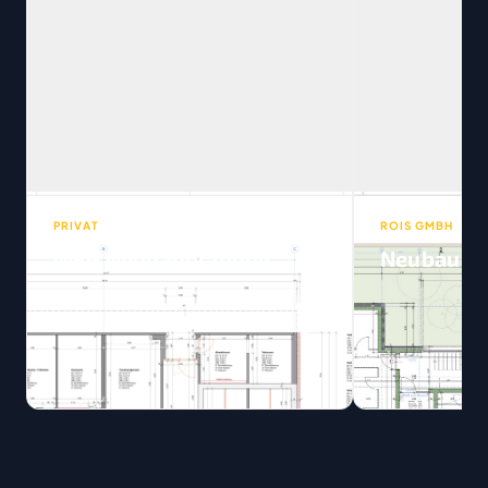
PRIVAT
ROIS GMBH
MFH Neubauplanung
Neubau DE