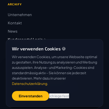
ARCHIFY
Unternehmen
Kontakt
News
Kundenportal Login
Wir verwenden Cookies 🍪
Wir verwenden Cookies, um unsere Webseite optimal
zu gestalten, ihre Nutzung zu analysieren und Werbung
auszuspielen. Analyse- und Marketing-Cookies sind
4.9 / 5
standardmässig aktiv – Sie können sie jederzeit
★★★★★
deaktivieren. Mehr dazu in unserer
Datenschutzerklärung
.
Basierend auf 50 Bewertungen
Einverstanden
Ich lege fest
G
o
o
g
l
e