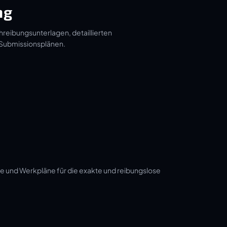
ng
hreibungsunterlagen, detaillierten
 Submissionsplänen.
e und Werkpläne für die exakte und reibungslose