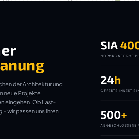
SIA
40
ner
NORMKONFORME PL
planung
24
h
ichen der Architektur und
OFFERTE INNERT EI
in neue Projekte
gen eingehen. Ob Last-
– wir passen uns Ihren
500
+
ABGESCHLOSSENE 