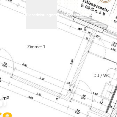
Archify
Dienstleistungen
▾
Referenzen
Online Anfrage
,
e.