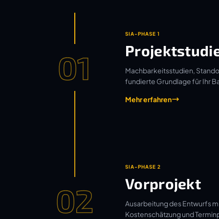
SIA-PHASE 1
Projektstudi
01
Machbarkeitsstudien, Standor
fundierte Grundlage für Ihr B
Mehr erfahren
SIA-PHASE 2
Vorprojekt
02
Ausarbeitung des Entwurfs mi
Kostenschätzung und Termin