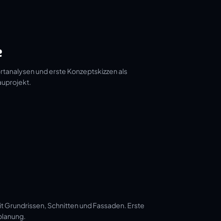
e
tanalysen und erste Konzeptskizzen als
auprojekt.
t Grundrissen, Schnitten und Fassaden. Erste
planung.