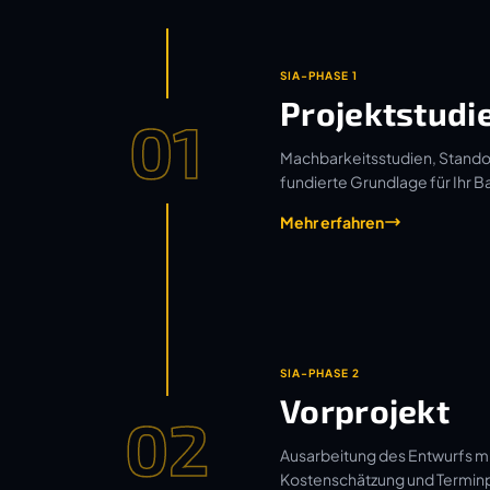
SIA-PHASE 1
Projektstudi
01
Machbarkeitsstudien, Standor
fundierte Grundlage für Ihr B
Mehr erfahren
SIA-PHASE 2
Vorprojekt
02
Ausarbeitung des Entwurfs mi
Kostenschätzung und Termin