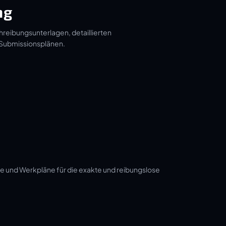
ng
hreibungsunterlagen, detaillierten
 Submissionsplänen.
e und Werkpläne für die exakte und reibungslose