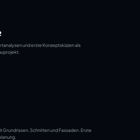
e
tanalysen und erste Konzeptskizzen als
auprojekt.
t Grundrissen, Schnitten und Fassaden. Erste
planung.