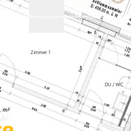
Archify
Dienstleistungen
▾
Referenzen
Online Anfrage
,
e.