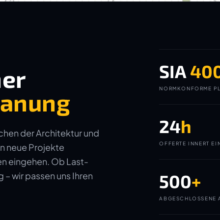
SIA
40
ner
NORMKONFORME PL
planung
24
h
ichen der Architektur und
OFFERTE INNERT EI
in neue Projekte
gen eingehen. Ob Last-
– wir passen uns Ihren
500
+
ABGESCHLOSSENE 