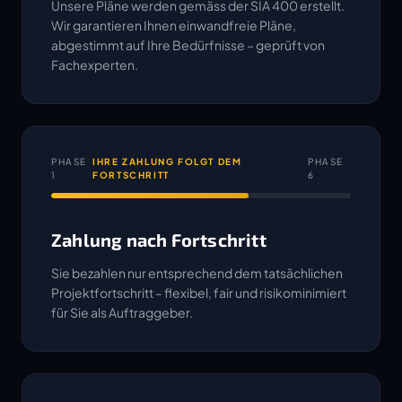
Unsere Pläne werden gemäss der SIA 400 erstellt.
Wir garantieren Ihnen einwandfreie Pläne,
abgestimmt auf Ihre Bedürfnisse – geprüft von
Fachexperten.
PHASE
IHRE ZAHLUNG FOLGT DEM
PHASE
1
FORTSCHRITT
6
Zahlung nach Fortschritt
Sie bezahlen nur entsprechend dem tatsächlichen
Projektfortschritt – flexibel, fair und risikominimiert
für Sie als Auftraggeber.