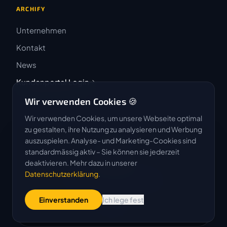
ARCHIFY
Unternehmen
Kontakt
News
Kundenportal Login
Wir verwenden Cookies 🍪
Wir verwenden Cookies, um unsere Webseite optimal
zu gestalten, ihre Nutzung zu analysieren und Werbung
auszuspielen. Analyse- und Marketing-Cookies sind
4.9 / 5
standardmässig aktiv – Sie können sie jederzeit
★★★★★
deaktivieren. Mehr dazu in unserer
Datenschutzerklärung
.
Basierend auf 50 Bewertungen
Einverstanden
Ich lege fest
G
o
o
g
l
e