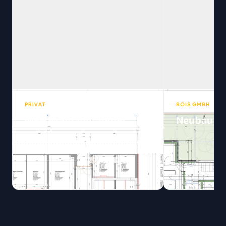
PRIVAT
ROIS GMBH
MFH Neubauplanung
Neubau DE