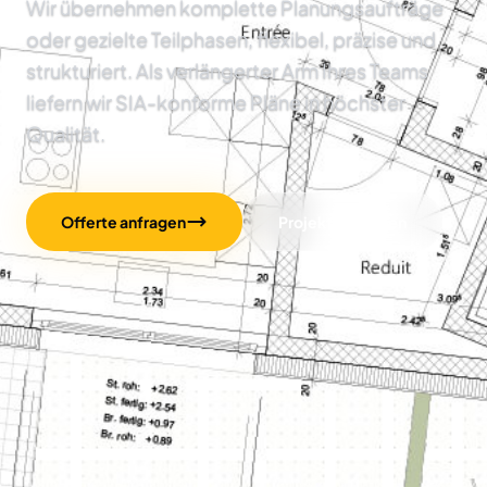
Wir übernehmen komplette Planungsaufträge
oder gezielte Teilphasen, flexibel, präzise und
strukturiert. Als verlängerter Arm Ihres Teams
liefern wir SIA-konforme Pläne in höchster
Qualität.
Offerte anfragen
Projekte ansehen