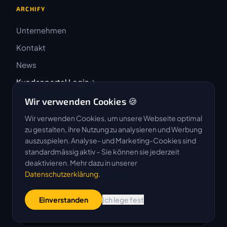
ARCHIFY
Unternehmen
Kontakt
News
Kundenportal Login
Wir verwenden Cookies 🍪
Wir verwenden Cookies, um unsere Webseite optimal
zu gestalten, ihre Nutzung zu analysieren und Werbung
auszuspielen. Analyse- und Marketing-Cookies sind
4.9 / 5
standardmässig aktiv – Sie können sie jederzeit
★★★★★
deaktivieren. Mehr dazu in unserer
Datenschutzerklärung
.
Basierend auf 50 Bewertungen
Einverstanden
Ich lege fest
G
o
o
g
l
e