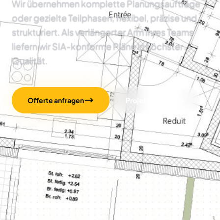
Wir übernehmen komplette Planungsaufträge
oder gezielte Teilphasen, flexibel, präzise und
strukturiert. Als verlängerter Arm Ihres Teams
liefern wir SIA-konforme Pläne in höchster
Qualität.
Offerte anfragen
Projekte ansehen