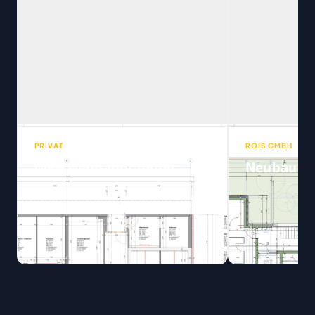
PRIVAT
ROIS GMBH
MFH Neubauplanung
Neubau DE