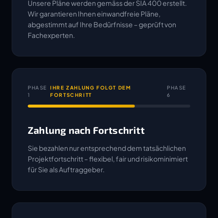
Unsere Pläne werden gemäss der SIA 400 erstellt.
Wir garantieren Ihnen einwandfreie Pläne,
abgestimmt auf Ihre Bedürfnisse – geprüft von
Fachexperten.
PHASE
IHRE ZAHLUNG FOLGT DEM
PHASE
1
FORTSCHRITT
6
Zahlung nach Fortschritt
Sie bezahlen nur entsprechend dem tatsächlichen
Projektfortschritt – flexibel, fair und risikominimiert
für Sie als Auftraggeber.