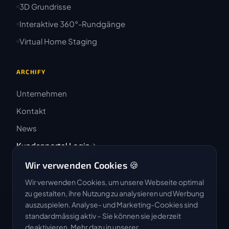
3D Grundrisse
Interaktive 360°-Rundgänge
Virtual Home Staging
ARCHIFY
Unternehmen
Kontakt
News
Kundenportal Login
Wir verwenden Cookies 🍪
Wir verwenden Cookies, um unsere Webseite optimal
zu gestalten, ihre Nutzung zu analysieren und Werbung
auszuspielen. Analyse- und Marketing-Cookies sind
4.9 / 5
standardmässig aktiv – Sie können sie jederzeit
★★★★★
deaktivieren. Mehr dazu in unserer