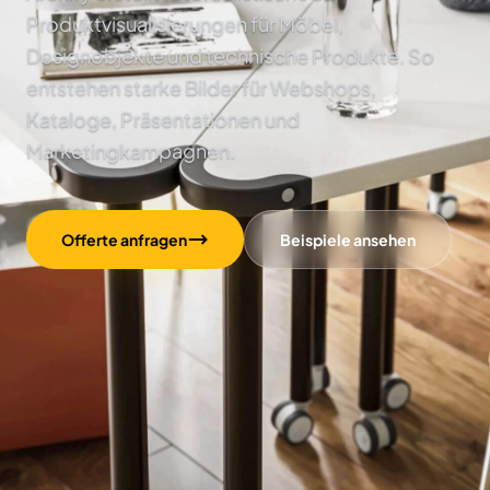
Produktvisualisierungen für Möbel,
Designobjekte und technische Produkte. So
entstehen starke Bilder für Webshops,
Kataloge, Präsentationen und
Marketingkampagnen.
Offerte anfragen
Beispiele ansehen