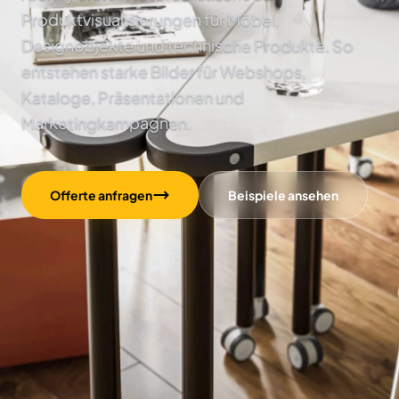
Produktvisualisierungen für Möbel,
Designobjekte und technische Produkte. So
entstehen starke Bilder für Webshops,
Kataloge, Präsentationen und
Marketingkampagnen.
Offerte anfragen
Beispiele ansehen