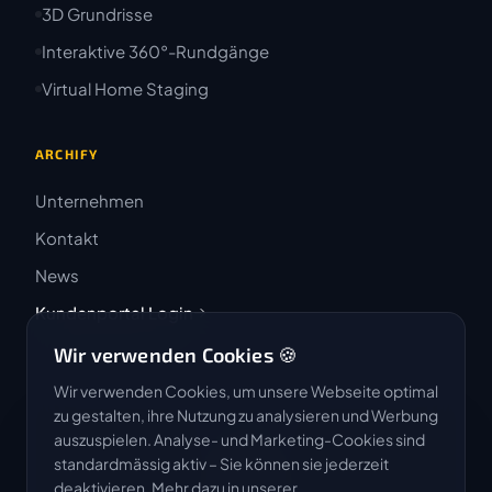
3D Grundrisse
Interaktive 360°-Rundgänge
Virtual Home Staging
ARCHIFY
Unternehmen
Kontakt
News
Kundenportal Login
Wir verwenden Cookies 🍪
Wir verwenden Cookies, um unsere Webseite optimal
zu gestalten, ihre Nutzung zu analysieren und Werbung
auszuspielen. Analyse- und Marketing-Cookies sind
4.9 / 5
standardmässig aktiv – Sie können sie jederzeit
★★★★★
deaktivieren. Mehr dazu in unserer