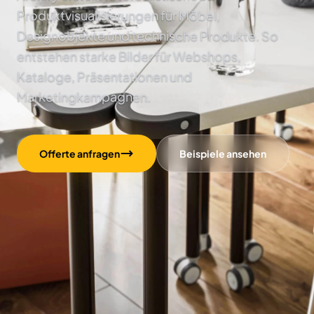
Produktvisualisierungen für Möbel,
Designobjekte und technische Produkte. So
entstehen starke Bilder für Webshops,
Kataloge, Präsentationen und
Marketingkampagnen.
Offerte anfragen
Beispiele ansehen