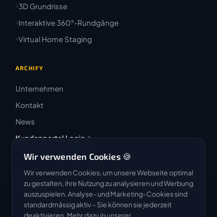
3D Grundrisse
Interaktive 360°-Rundgänge
Virtual Home Staging
ARCHIFY
Unternehmen
Kontakt
News
Kundenportal Login
Wir verwenden Cookies 🍪
Wir verwenden Cookies, um unsere Webseite optimal
zu gestalten, ihre Nutzung zu analysieren und Werbung
auszuspielen. Analyse- und Marketing-Cookies sind
4.9 / 5
standardmässig aktiv – Sie können sie jederzeit
★★★★★
deaktivieren. Mehr dazu in unserer