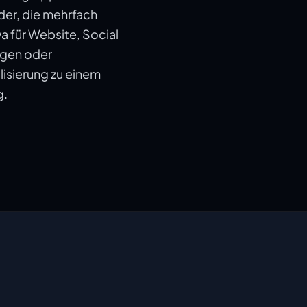
der, die mehrfach
 für Website, Social
agen oder
lisierung zu einem
g.