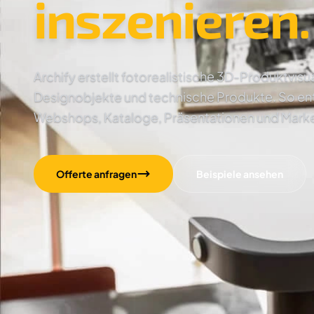
inszenieren.
Archify erstellt fotorealistische 3D-Produktvisu
Designobjekte und technische Produkte. So ents
Webshops, Kataloge, Präsentationen und Mar
Offerte anfragen
Beispiele ansehen