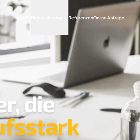
Archify
Dienstleistungen
▾
Referenzen
Online Anfrage
r, die
ufsstark