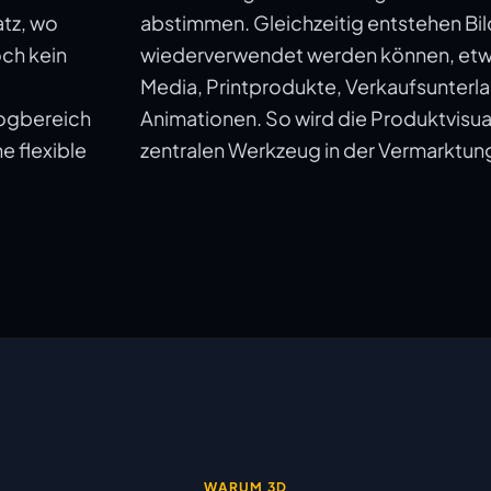
atz, wo
abstimmen. Gleichzeitig entstehen Bil
och kein
wiederverwendet werden können, etwa
Media, Printprodukte, Verkaufsunterl
ogbereich
Animationen. So wird die Produktvisua
e flexible
zentralen Werkzeug in der Vermarktun
WARUM 3D