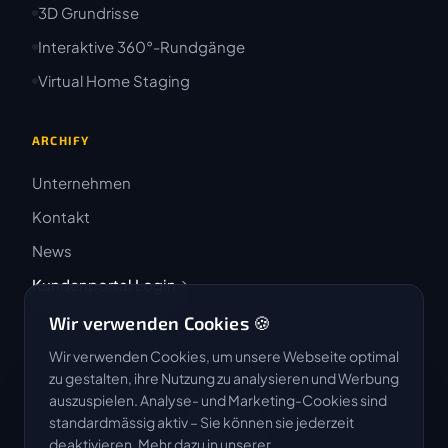
3D Grundrisse
Interaktive 360°-Rundgänge
Virtual Home Staging
ARCHIFY
Unternehmen
Kontakt
News
Kundenportal Login
Wir verwenden Cookies 🍪
Wir verwenden Cookies, um unsere Webseite optimal
zu gestalten, ihre Nutzung zu analysieren und Werbung
auszuspielen. Analyse- und Marketing-Cookies sind
4.9 / 5
standardmässig aktiv – Sie können sie jederzeit
★★★★★
deaktivieren. Mehr dazu in unserer