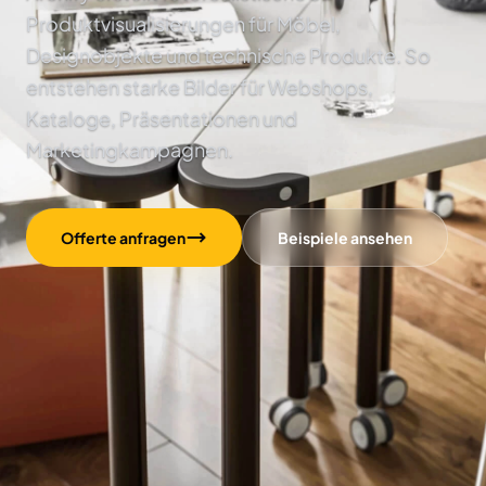
Produktvisualisierungen für Möbel,
Designobjekte und technische Produkte. So
entstehen starke Bilder für Webshops,
Kataloge, Präsentationen und
Marketingkampagnen.
Offerte anfragen
Beispiele ansehen