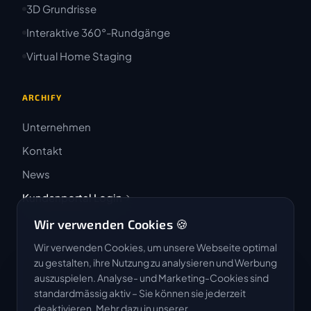
3D Grundrisse
Interaktive 360°-Rundgänge
Virtual Home Staging
ARCHIFY
Unternehmen
Kontakt
News
Kundenportal Login
Wir verwenden Cookies 🍪
Wir verwenden Cookies, um unsere Webseite optimal
zu gestalten, ihre Nutzung zu analysieren und Werbung
auszuspielen. Analyse- und Marketing-Cookies sind
4.9 / 5
standardmässig aktiv – Sie können sie jederzeit
★★★★★
deaktivieren. Mehr dazu in unserer