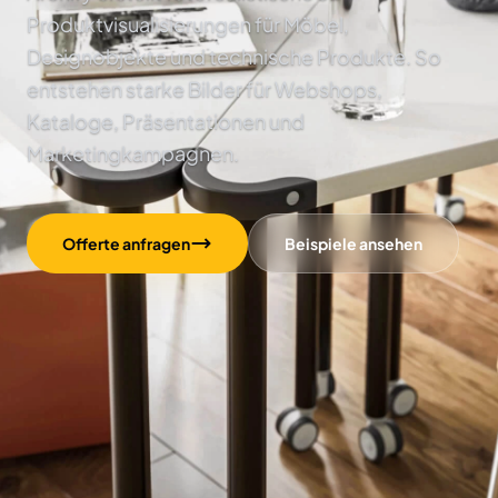
Produktvisualisierungen für Möbel,
Designobjekte und technische Produkte. So
entstehen starke Bilder für Webshops,
Kataloge, Präsentationen und
Marketingkampagnen.
Offerte anfragen
Beispiele ansehen