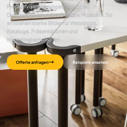
Produktvisualisierungen für Möbel,
Designobjekte und technische Produkte. So
entstehen starke Bilder für Webshops,
Kataloge, Präsentationen und
Marketingkampagnen.
Offerte anfragen
Beispiele ansehen