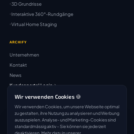
3D Grundrisse
Interaktive 360°-Rundgänge
Virtual Home Staging
ARCHIFY
Unternehmen
Kontakt
News
Kundenportal Login
Wir verwenden Cookies 🍪
Wir verwenden Cookies, um unsere Webseite optimal
zu gestalten, ihre Nutzung zu analysieren und Werbung
auszuspielen. Analyse- und Marketing-Cookies sind
4.9 / 5
standardmässig aktiv – Sie können sie jederzeit
★★★★★
deaktivieren. Mehr dazu in unserer