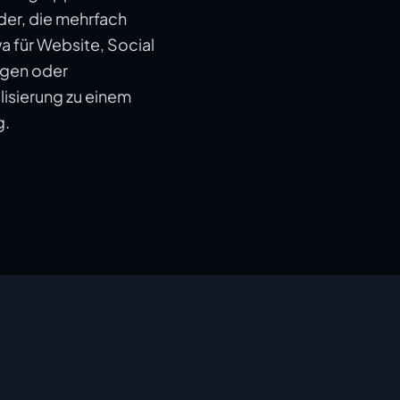
der, die mehrfach
 für Website, Social
agen oder
lisierung zu einem
g.