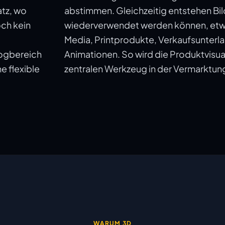
atz, wo
abstimmen. Gleichzeitig entstehen Bil
och kein
wiederverwendet werden können, etwa
Media, Printprodukte, Verkaufsunterl
ogbereich
Animationen. So wird die Produktvisua
e flexible
zentralen Werkzeug in der Vermarktun
WARUM 3D