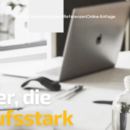
Archify
Dienstleistungen
▾
Referenzen
Online Anfrage
r, die
ufsstark