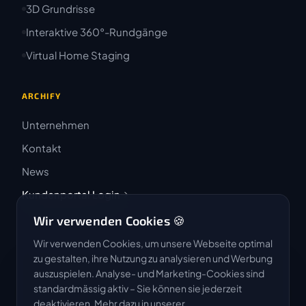
3D Grundrisse
Interaktive 360°-Rundgänge
Virtual Home Staging
ARCHIFY
Unternehmen
Kontakt
News
Kundenportal Login
Wir verwenden Cookies 🍪
Wir verwenden Cookies, um unsere Webseite optimal
zu gestalten, ihre Nutzung zu analysieren und Werbung
auszuspielen. Analyse- und Marketing-Cookies sind
4.9 / 5
standardmässig aktiv – Sie können sie jederzeit
★★★★★
deaktivieren. Mehr dazu in unserer