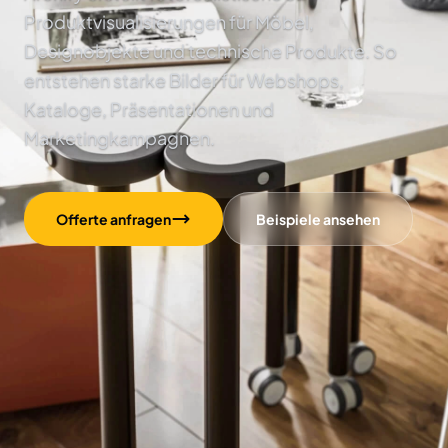
Produktvisualisierungen für Möbel,
Designobjekte und technische Produkte. So
entstehen starke Bilder für Webshops,
Kataloge, Präsentationen und
Marketingkampagnen.
Offerte anfragen
Beispiele ansehen