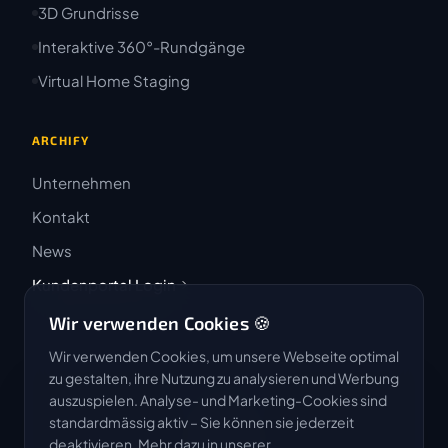
3D Grundrisse
Interaktive 360°-Rundgänge
Virtual Home Staging
ARCHIFY
Unternehmen
Kontakt
News
Kundenportal Login
Wir verwenden Cookies 🍪
Wir verwenden Cookies, um unsere Webseite optimal
zu gestalten, ihre Nutzung zu analysieren und Werbung
auszuspielen. Analyse- und Marketing-Cookies sind
4.9 / 5
standardmässig aktiv – Sie können sie jederzeit
★★★★★
deaktivieren. Mehr dazu in unserer