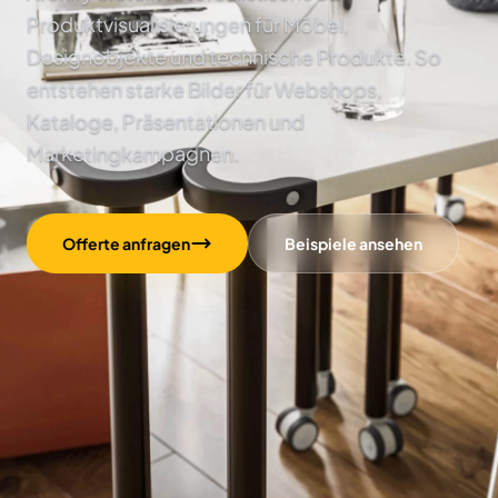
Produktvisualisierungen für Möbel,
Designobjekte und technische Produkte. So
entstehen starke Bilder für Webshops,
Kataloge, Präsentationen und
Marketingkampagnen.
Offerte anfragen
Beispiele ansehen