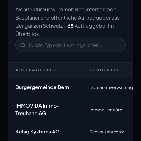
Architekturbüros, Immobilienunternehmen,
Bauplaner und öffentliche Auftraggeber aus
der ganzen Schweiz –
68
Auftraggeber im
Überblick.
AUFTRAGGEBER
KUNDENTYP
Burgergemeinde Bern
Domänenverwaltung
IMMOVIDA Immo-
Immobilienbüro
Treuhand AG
Kelag Systems AG
Schweisstechnik