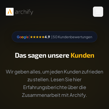
Menü 
|
G
o
o
g
l
e
★★★★★
4.9
| 50 Kundenbewertungen
Das sagen unsere
Kunden
Wir geben alles, um jeden Kunden zufrieden
zu stellen. Lesen Sie hier
Erfahrungsberichte über die
Zusammenarbeit mit Archify.