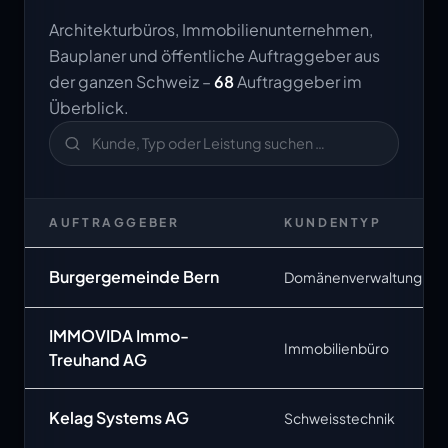
Architekturbüros, Immobilienunternehmen,
Bauplaner und öffentliche Auftraggeber aus
der ganzen Schweiz –
68
Auftraggeber im
Überblick.
AUFTRAGGEBER
KUNDENTYP
Burgergemeinde Bern
Domänenverwaltung
IMMOVIDA Immo-
Immobilienbüro
Treuhand AG
Kelag Systems AG
Schweisstechnik