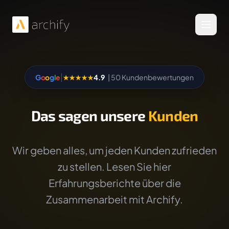
Menü 
|
G
o
o
g
l
e
★★★★★
4.9
| 50 Kundenbewertungen
Das sagen unsere
Kunden
Wir geben alles, um jeden Kunden zufrieden
zu stellen. Lesen Sie hier
Erfahrungsberichte über die
Zusammenarbeit mit Archify.