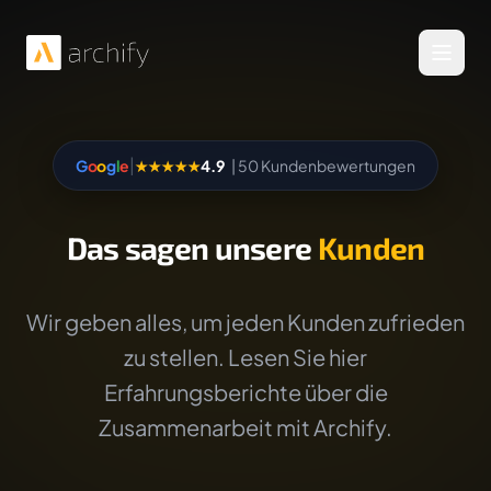
Menü 
|
G
o
o
g
l
e
★★★★★
4.9
| 50 Kundenbewertungen
Das sagen unsere
Kunden
Wir geben alles, um jeden Kunden zufrieden
zu stellen. Lesen Sie hier
Erfahrungsberichte über die
Zusammenarbeit mit Archify.