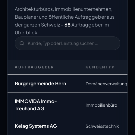
Architekturbüros, Immobilienunternehmen,
Bauplaner und öffentliche Auftraggeber aus
der ganzen Schweiz –
68
Auftraggeber im
Überblick.
AUFTRAGGEBER
KUNDENTYP
Burgergemeinde Bern
Domänenverwaltung
IMMOVIDA Immo-
Immobilienbüro
Treuhand AG
Kelag Systems AG
Schweisstechnik