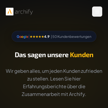
Menü 
|
G
o
o
g
l
e
★★★★★
4.9
| 50 Kundenbewertungen
Das sagen unsere
Kunden
Wir geben alles, um jeden Kunden zufrieden
zu stellen. Lesen Sie hier
Erfahrungsberichte über die
Zusammenarbeit mit Archify.