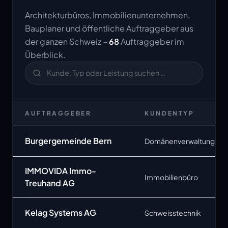
Architekturbüros, Immobilienunternehmen,
Bauplaner und öffentliche Auftraggeber aus
der ganzen Schweiz –
68
Auftraggeber im
Überblick.
AUFTRAGGEBER
KUNDENTYP
Burgergemeinde Bern
Domänenverwaltung
IMMOVIDA Immo-
Immobilienbüro
Treuhand AG
Kelag Systems AG
Schweisstechnik