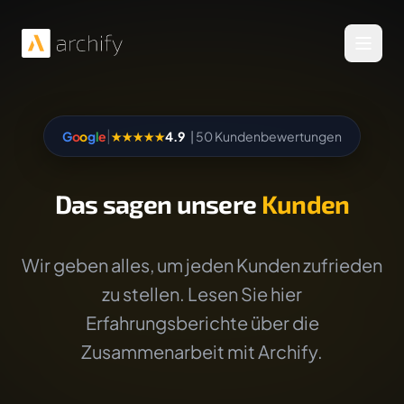
Menü 
|
G
o
o
g
l
e
★★★★★
4.9
| 50 Kundenbewertungen
Das sagen unsere
Kunden
Wir geben alles, um jeden Kunden zufrieden
zu stellen. Lesen Sie hier
Erfahrungsberichte über die
Zusammenarbeit mit Archify.