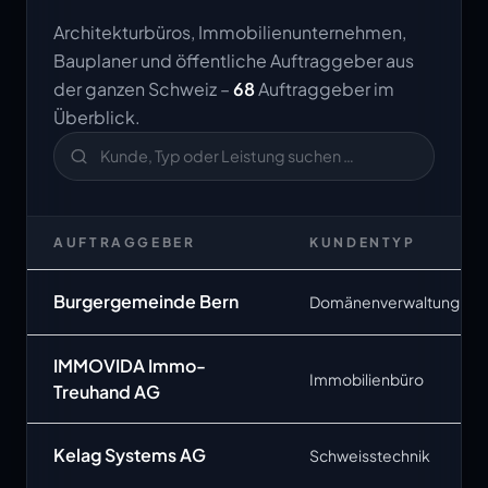
Architekturbüros, Immobilienunternehmen,
Bauplaner und öffentliche Auftraggeber aus
der ganzen Schweiz –
68
Auftraggeber im
Überblick.
AUFTRAGGEBER
KUNDENTYP
Burgergemeinde Bern
Domänenverwaltung
IMMOVIDA Immo-
Immobilienbüro
Treuhand AG
Kelag Systems AG
Schweisstechnik