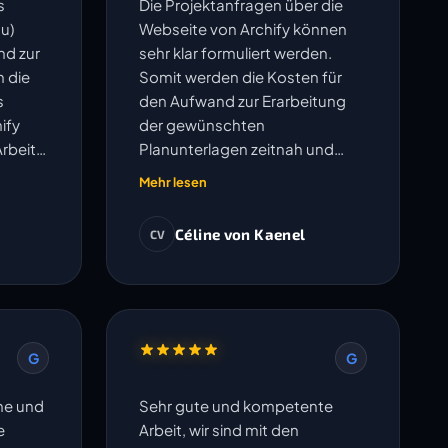
s
Die Projektanfragen über die
u)
Webseite von Archify können
nd zur
sehr klar formuliert werden.
h die
Somit werden die Kosten für
s
den Aufwand zur Erarbeitung
ify
der gewünschten
Arbeit
Planunterlagen zeitnah und
 gut.
transparent ausgewiesen.
Mehr lesen
Anschliessend werden die
Pläne sauber erarbeitet. Der
Céline von Kaenel
CV
Austausch betreffend offenen
Fragen erfolgt sehr
unkompliziert und Änderungen
oder Korrekturen werden
umgehend bearbeitet. Die
G
G
vereinbarten Termine werden
eingehalten. Ich freue mich auf
che und
Sehr gute und kompetente
die Zusammenarbeit in weiteren
e
Arbeit, wir sind mit den
Projekten.