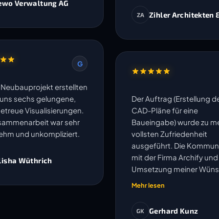
ewo Verwaltung AG
Zihler Architekten 
ZA
G
n Neubauprojekt erstellten
r uns sechs gelungene,
Der Auftrag (Erstellung d
getreue Visualisierungen.
CAD-Pläne für eine
sammenarbeit war sehr
Baueingabe) wurde zu me
hm und unkompliziert.
vollsten Zufriedenheit
ausgeführt. Die Kommun
mit der Firma Archify und
lisha Wüthrich
Umsetzung meiner Wün
oder Anpassungen wurd
Mehr lesen
speditiv und einwandfrei
erledigt. Ich kann die Fir
Gerhard Kunz
GK
vorbehaltlos empfehlen. 