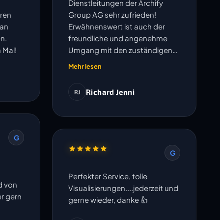
Dienstleitungen der Archify
ren
Group AG sehr zufrieden!
lan
Erwähnenswert ist auch der
n.
freundliche und angenehme
 Mal!
Umgang mit den zuständigen
Mitarbeitern.
Mehr lesen
Richard Jenni
RJ
G
G
Perfekter Service, tolle
d von
Visualisierungen....jederzeit und
er gern
gerne wieder, danke 👍