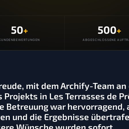
50
500
+
+
KUNDENBEWERTUNGEN
ABGESCHLOSSENE AUFTR
Freude, mit dem Archify-Team an
Projekts in Les Terrasses de Pr
 Betreuung war hervorragend, a
en und die Ergebnisse übertraf
sere Wünsche wurden sofort