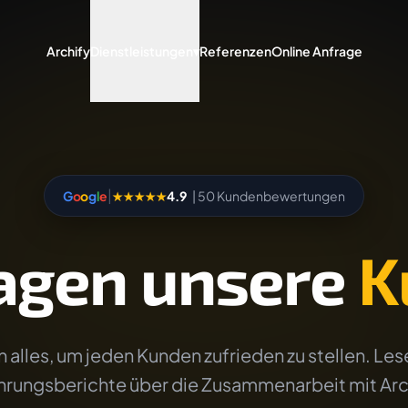
Archify
Dienstleistungen
▾
Referenzen
Online Anfrage
|
G
o
o
g
l
e
★★★★★
4.9
| 50 Kundenbewertungen
agen unsere
K
 alles, um jeden Kunden zufrieden zu stellen. Lese
hrungsberichte über die Zusammenarbeit mit Arc