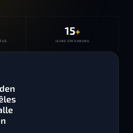
15
+
ÄGE
JAHRE ERFAHRUNG
 den
êles
lle
en