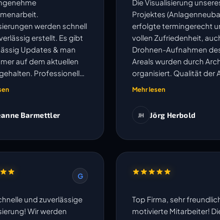
angenehme
Die Visualisierung unsere
menarbeit.
Projektes (Anlagenneuba
isierungen werden schnell
erfolgte termingerecht u
erlässig erstellt. Es gibt
vollen Zufriedenheit, auc
ässig Updates & man
Drohnen-Aufnahmen de
mmer auf dem aktuellen
Areals wurden durch Arch
gehalten. Professionell
organisiert. Qualität der 
kompliziert.
und Kommunikation sehr
sen
Mehr lesen
eanne Barmettler
Jörg Herbold
JH
G
chnelle und zuverlässige
Top Firma, sehr freundli
isierung! Wir werden
motivierte Mitarbeiter! Di