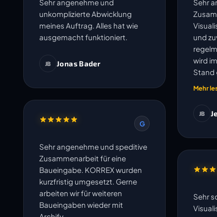
Sehr angenehme und
Sehr 
unkomplizierte Abwicklung
Zusam
meines Auftrag. Alles hat wie
Visual
ausgemacht funktioniert.
und zuv
regelm
wird i
Jonas Bader
JB
Stand 
und un
Mehr le
J
JB
G
Sehr angenehme und speditive
Zusammenarbeit für eine
Baueingabe. KORREX wurden
kurzfristig umgesetzt. Gerne
arbeiten wir für weiteren
Sehr s
Baueingaben wieder mit
Visual
Archify.