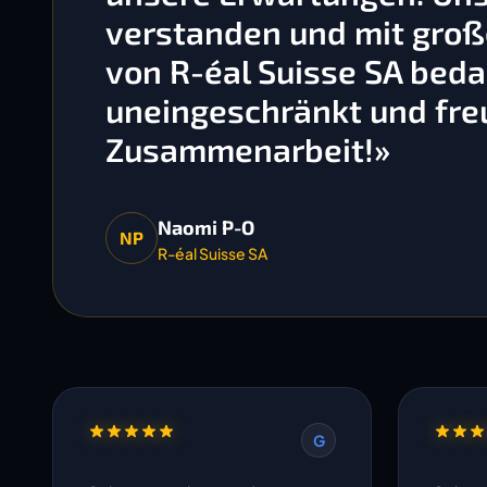
verstanden und mit gro
von R-éal Suisse SA bedan
uneingeschränkt und freu
Zusammenarbeit!»
Naomi P-O
NP
R-éal Suisse SA
G