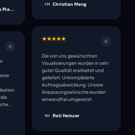
Christian Meng
CM
& Planer AG
G
G
Die von uns gewünschten
er
Visualisierungen wurden in sehr
guter Qualität erarbeitet und
iner
geliefert. Unkomplizierte
Auftragsabwicklung. Unsere
ikation
Anpassungswünsche wurden
 die
einwandfrei umgesetzt.
sche
en
Roli Heinzer
RH
ma
- Sie