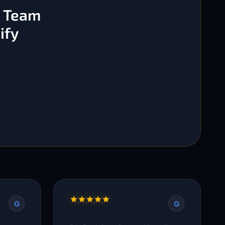
s Team
ify
G
G