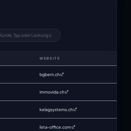
WEBSITE
bgbern.ch
immovida.ch
kelagsystems.ch
lista-office.com