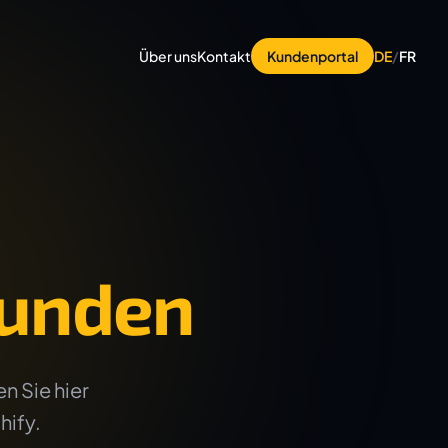
Über uns
Kontakt
Kundenportal
DE
/
FR
unden
n Sie hier
hify.