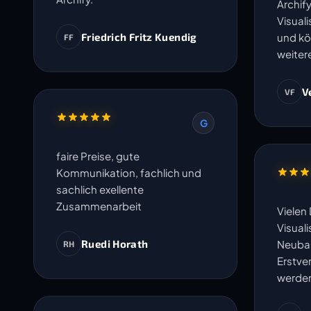
Archify
Visual
Friedrich Fritz Kuendig
und kö
FF
weiter
V
VF
G
faire Preise, gute
Kommunikation, fachlich und
sachlich exellente
Zusammenarbeit
Vielen 
Visuali
Ruedi Horath
Neubau
RH
Erstve
werde