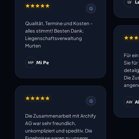
L
LV
G
Qualität, Termine und Kosten -
alles stimmt! Besten Dank;
Liegenschaftsverwaltung
Murten
Für ei
Mi Pe
Sie fü
MP
detail
Die Zu
angene
G
A
AW
Die Zusammenarbeit mit Archify
AG war sehr freundlich,
unkompliziert und speditiv. Die
Ergebnisse waren zu unserer