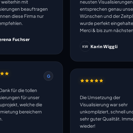
 weiterhin mit
neusten Visualisierungen
isierungen beauftragen
entsprechen genau unse
nnen diese Firma nur
Wünschen und der Zeitp
empfehlen.
wurde perfekt eingehalte
Merci & bis zum nächsten
erena Fuchser
Karin Wiggli
KW
G
Dank für die tollen
sierungen für unser
Die Umsetzung der
projekt, welche die
Visualisierung war sehr
rmietung bereichern
unkompliziert, schnell un
n.
sehr guter Qualität. Imm
wieder!