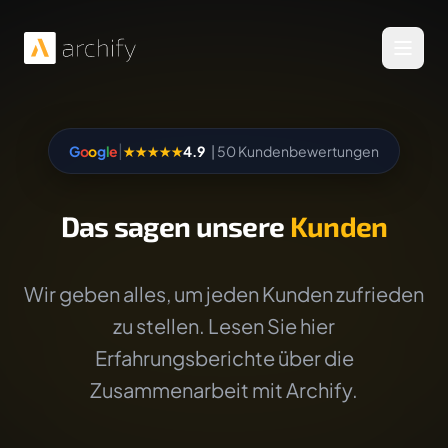
Menü 
|
G
o
o
g
l
e
★★★★★
4.9
| 50 Kundenbewertungen
Das sagen unsere
Kunden
Wir geben alles, um jeden Kunden zufrieden
zu stellen. Lesen Sie hier
Erfahrungsberichte über die
Zusammenarbeit mit Archify.