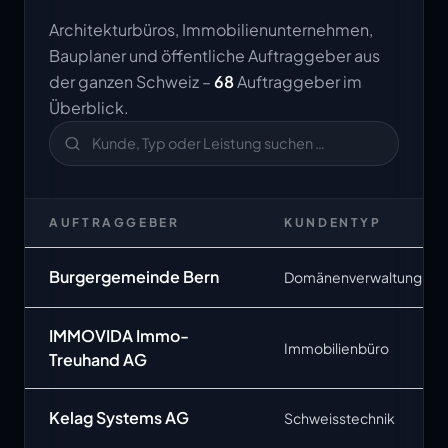
Architekturbüros, Immobilienunternehmen,
Bauplaner und öffentliche Auftraggeber aus
der ganzen Schweiz –
68
Auftraggeber im
Überblick.
AUFTRAGGEBER
KUNDENTYP
Burgergemeinde Bern
Domänenverwaltung
IMMOVIDA Immo-
Immobilienbüro
Treuhand AG
Kelag Systems AG
Schweisstechnik