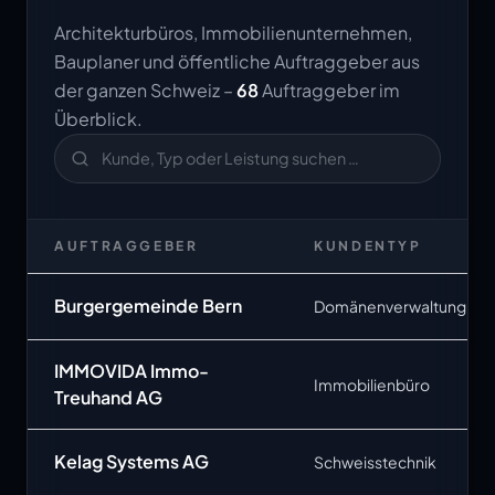
Architekturbüros, Immobilienunternehmen,
Bauplaner und öffentliche Auftraggeber aus
der ganzen Schweiz –
68
Auftraggeber im
Überblick.
AUFTRAGGEBER
KUNDENTYP
Burgergemeinde Bern
Domänenverwaltung
IMMOVIDA Immo-
Immobilienbüro
Treuhand AG
Kelag Systems AG
Schweisstechnik