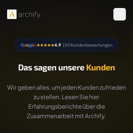
Menü 
|
G
o
o
g
l
e
★★★★★
4.9
| 50 Kundenbewertungen
Das sagen unsere
Kunden
Wir geben alles, um jeden Kunden zufrieden
zu stellen. Lesen Sie hier
Erfahrungsberichte über die
Zusammenarbeit mit Archify.