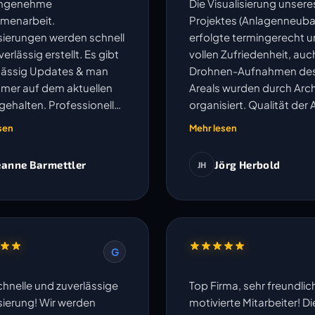
angenehme
Die Visualisierung unsere
menarbeit.
Projektes (Anlagenneuba
isierungen werden schnell
erfolgte termingerecht u
erlässig erstellt. Es gibt
vollen Zufriedenheit, auc
ässig Updates & man
Drohnen-Aufnahmen de
mmer auf dem aktuellen
Areals wurden durch Arch
gehalten. Professionell
organisiert. Qualität der 
kompliziert.
und Kommunikation sehr
sen
Mehr lesen
eanne Barmettler
Jörg Herbold
JH
G
chnelle und zuverlässige
Top Firma, sehr freundli
isierung! Wir werden
motivierte Mitarbeiter! Di