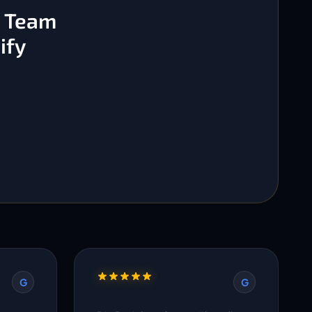
s Team
ify
G
G