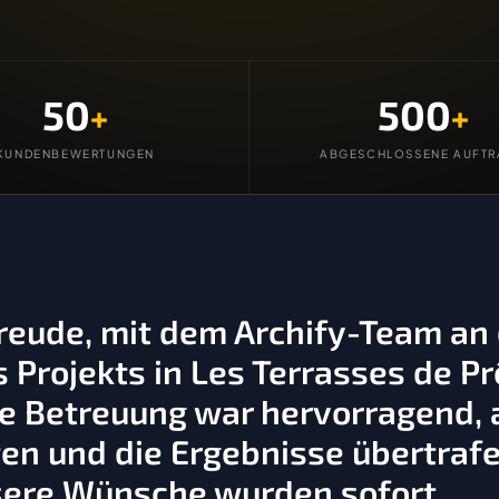
50
500
+
+
KUNDENBEWERTUNGEN
ABGESCHLOSSENE AUFTR
Freude, mit dem Archify-Team an
Projekts in Les Terrasses de Pr
 Betreuung war hervorragend, a
en und die Ergebnisse übertraf
sere Wünsche wurden sofort