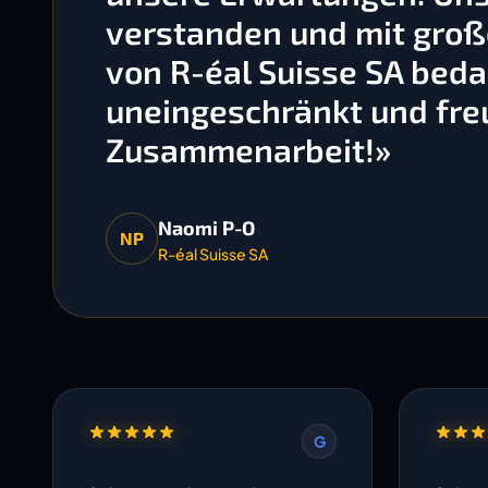
verstanden und mit gro
von R-éal Suisse SA bedan
uneingeschränkt und freu
Zusammenarbeit!»
Naomi P-O
NP
R-éal Suisse SA
G