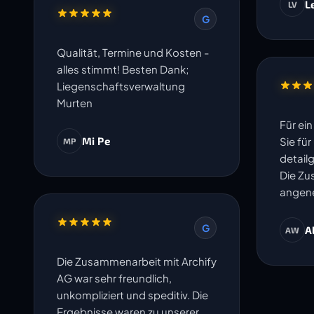
L
LV
G
Qualität, Termine und Kosten -
alles stimmt! Besten Dank;
Liegenschaftsverwaltung
Murten
Für ei
Mi Pe
Sie fü
MP
detail
Die Zu
angene
G
A
AW
Die Zusammenarbeit mit Archify
AG war sehr freundlich,
unkompliziert und speditiv. Die
Ergebnisse waren zu unserer