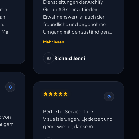
Dienstleitungen der Archify
ren
Group AG sehr zufrieden!
lan
Erwähnenswert ist auch der
n.
freundliche und angenehme
 Mal!
Umgang mit den zuständigen
Mitarbeitern.
Mehr lesen
Richard Jenni
RJ
G
G
Perfekter Service, tolle
d von
Visualisierungen....jederzeit und
er gern
gerne wieder, danke 👍