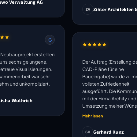
ewo Verwaltung AG
Zihler Architekten 
ZA
G
n Neubauprojekt erstellten
r uns sechs gelungene,
Der Auftrag (Erstellung d
getreue Visualisierungen.
CAD-Pläne für eine
sammenarbeit war sehr
Baueingabe) wurde zu me
hm und unkompliziert.
vollsten Zufriedenheit
ausgeführt. Die Kommun
mit der Firma Archify und
lisha Wüthrich
Umsetzung meiner Wün
oder Anpassungen wurd
Mehr lesen
speditiv und einwandfrei
erledigt. Ich kann die Fir
Gerhard Kunz
GK
vorbehaltlos empfehlen. 