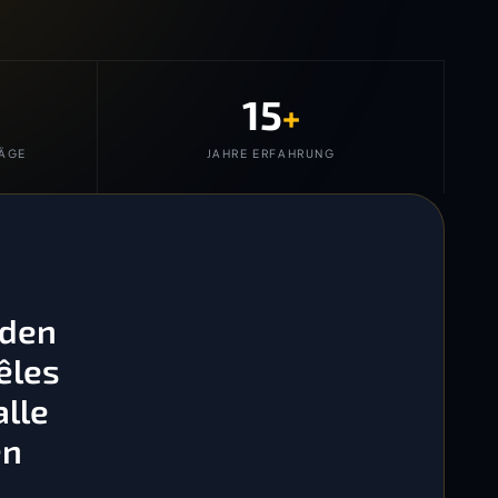
15
+
ÄGE
JAHRE ERFAHRUNG
 den
êles
lle
en