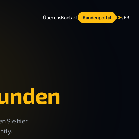
Über uns
Kontakt
Kundenportal
DE
/
FR
unden
n Sie hier
hify.