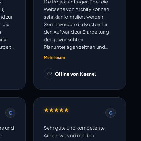
s
Die Projektanfragen über die
u)
Webseite von Archify können
nd zur
sehr klar formuliert werden.
h die
Somit werden die Kosten für
s
den Aufwand zur Erarbeitung
ify
der gewünschten
Arbeit
Planunterlagen zeitnah und
 gut.
transparent ausgewiesen.
Mehr lesen
Anschliessend werden die
Pläne sauber erarbeitet. Der
Céline von Kaenel
CV
Austausch betreffend offenen
Fragen erfolgt sehr
unkompliziert und Änderungen
oder Korrekturen werden
umgehend bearbeitet. Die
G
G
vereinbarten Termine werden
eingehalten. Ich freue mich auf
che und
Sehr gute und kompetente
die Zusammenarbeit in weiteren
e
Arbeit, wir sind mit den
Projekten.