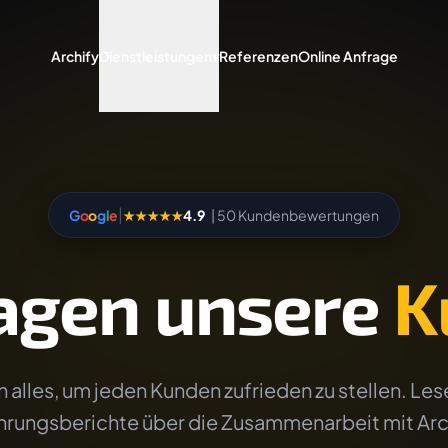
Archify
Dienstleistungen
▾
Referenzen
Online Anfrage
|
G
o
o
g
l
e
★★★★★
4.9
| 50 Kundenbewertungen
agen unsere
K
 alles, um jeden Kunden zufrieden zu stellen. Lese
hrungsberichte über die Zusammenarbeit mit Arc