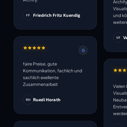
Archify
Visual
Friedrich Fritz Kuendig
und kö
FF
weiter
V
VF
G
faire Preise, gute
Kommunikation, fachlich und
sachlich exellente
Zusammenarbeit
Vielen 
Visuali
Ruedi Horath
Neubau
RH
Erstve
werde