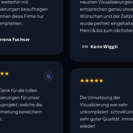
 weiterhin mit
neusten Visualisierungen
isierungen beauftragen
entsprechen genau unse
nnen diese Firma nur
Wünschen und der Zeitp
empfehlen.
wurde perfekt eingehalte
Merci & bis zum nächsten
erena Fuchser
Karin Wiggli
KW
G
Dank für die tollen
sierungen für unser
Die Umsetzung der
projekt, welche die
Visualisierung war sehr
rmietung bereichern
unkompliziert, schnell un
n.
sehr guter Qualität. Imm
wieder!