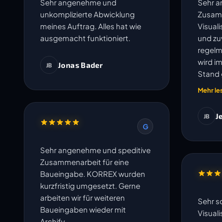
Sehr angenehme und
Sehr 
unkomplizierte Abwicklung
Zusam
meines Auftrag. Alles hat wie
Visual
ausgemacht funktioniert.
und zuv
regelm
wird i
Jonas Bader
JB
Stand 
und un
Mehr le
J
JB
G
Sehr angenehme und speditive
Zusammenarbeit für eine
Baueingabe. KORREX wurden
kurzfristig umgesetzt. Gerne
arbeiten wir für weiteren
Sehr s
Baueingaben wieder mit
Visual
Archify.