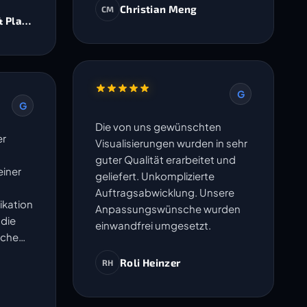
Christian Meng
CM
& Planer AG
G
G
Die von uns gewünschten
er
Visualisierungen wurden in sehr
guter Qualität erarbeitet und
iner
geliefert. Unkomplizierte
Auftragsabwicklung. Unsere
ikation
Anpassungswünsche wurden
 die
einwandfrei umgesetzt.
sche
en
Roli Heinzer
RH
ma
- Sie