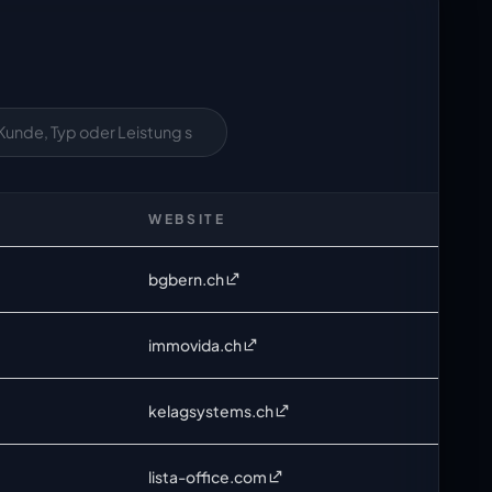
WEBSITE
bgbern.ch
immovida.ch
kelagsystems.ch
lista-office.com