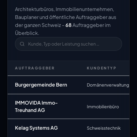
Architekturbüros, Immobilienunternehmen,
Bauplaner und öffentliche Auftraggeber aus
der ganzen Schweiz –
68
Auftraggeber im
Überblick.
AUFTRAGGEBER
KUNDENTYP
Burgergemeinde Bern
Domänenverwaltung
IMMOVIDA Immo-
Immobilienbüro
Treuhand AG
Kelag Systems AG
Schweisstechnik