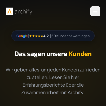
Menü 
|
G
o
o
g
l
e
★★★★★
4.9
| 50 Kundenbewertungen
Das sagen unsere
Kunden
Wir geben alles, um jeden Kunden zufrieden
zu stellen. Lesen Sie hier
Erfahrungsberichte über die
Zusammenarbeit mit Archify.