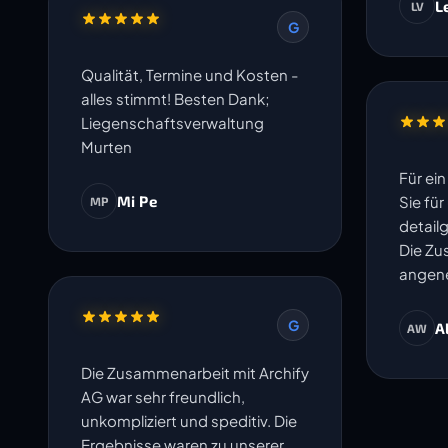
L
LV
G
Qualität, Termine und Kosten -
alles stimmt! Besten Dank;
Liegenschaftsverwaltung
Murten
Für ei
Mi Pe
Sie fü
MP
detail
Die Zu
angene
G
A
AW
Die Zusammenarbeit mit Archify
AG war sehr freundlich,
unkompliziert und speditiv. Die
Ergebnisse waren zu unserer