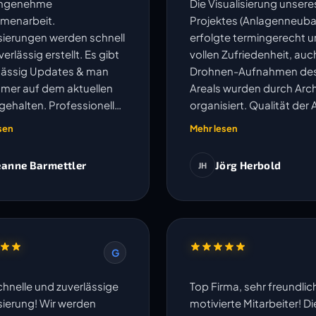
angenehme
Die Visualisierung unsere
menarbeit.
Projektes (Anlagenneuba
isierungen werden schnell
erfolgte termingerecht u
erlässig erstellt. Es gibt
vollen Zufriedenheit, auc
ässig Updates & man
Drohnen-Aufnahmen de
mmer auf dem aktuellen
Areals wurden durch Arch
gehalten. Professionell
organisiert. Qualität der 
kompliziert.
und Kommunikation sehr
sen
Mehr lesen
eanne Barmettler
Jörg Herbold
JH
G
chnelle und zuverlässige
Top Firma, sehr freundli
isierung! Wir werden
motivierte Mitarbeiter! Di