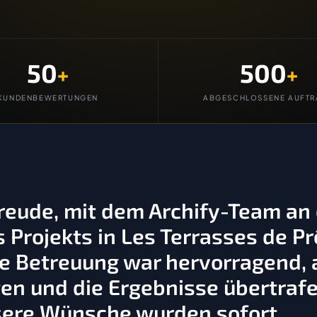
50
500
+
+
KUNDENBEWERTUNGEN
ABGESCHLOSSENE AUFTR
Freude, mit dem Archify-Team an
Projekts in Les Terrasses de Pr
 Betreuung war hervorragend, a
en und die Ergebnisse übertraf
sere Wünsche wurden sofort