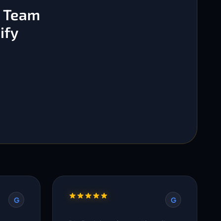
s Team
ify
G
G