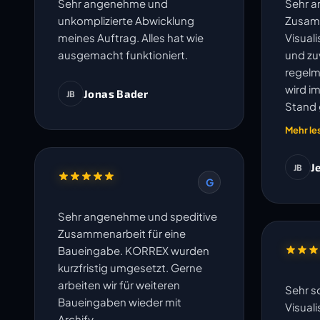
Sehr angenehme und
Sehr 
unkomplizierte Abwicklung
Zusam
meines Auftrag. Alles hat wie
Visual
ausgemacht funktioniert.
und zuv
regelm
wird i
Jonas Bader
JB
Stand 
und un
Mehr le
J
JB
G
Sehr angenehme und speditive
Zusammenarbeit für eine
Baueingabe. KORREX wurden
kurzfristig umgesetzt. Gerne
arbeiten wir für weiteren
Sehr s
Baueingaben wieder mit
Visual
Archify.