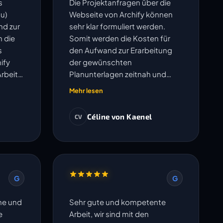
s
Die Projektanfragen über die
u)
Webseite von Archify können
nd zur
sehr klar formuliert werden.
h die
Somit werden die Kosten für
s
den Aufwand zur Erarbeitung
ify
der gewünschten
Arbeit
Planunterlagen zeitnah und
 gut.
transparent ausgewiesen.
Mehr lesen
Anschliessend werden die
Pläne sauber erarbeitet. Der
Céline von Kaenel
CV
Austausch betreffend offenen
Fragen erfolgt sehr
unkompliziert und Änderungen
oder Korrekturen werden
umgehend bearbeitet. Die
G
G
vereinbarten Termine werden
eingehalten. Ich freue mich auf
che und
Sehr gute und kompetente
die Zusammenarbeit in weiteren
e
Arbeit, wir sind mit den
Projekten.