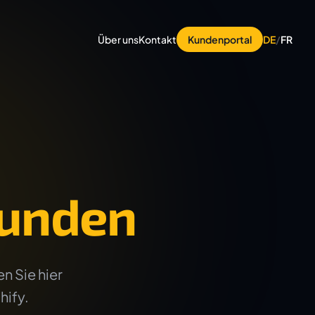
Über uns
Kontakt
Kundenportal
DE
/
FR
unden
n Sie hier
hify.