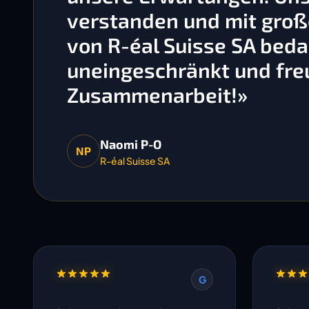
verstanden und mit gro
von R-éal Suisse SA bedan
uneingeschränkt und freu
Zusammenarbeit!»
Naomi P-O
NP
R-éal Suisse SA
G