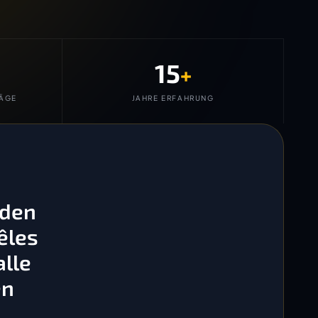
15
+
ÄGE
JAHRE ERFAHRUNG
 den
êles
lle
en