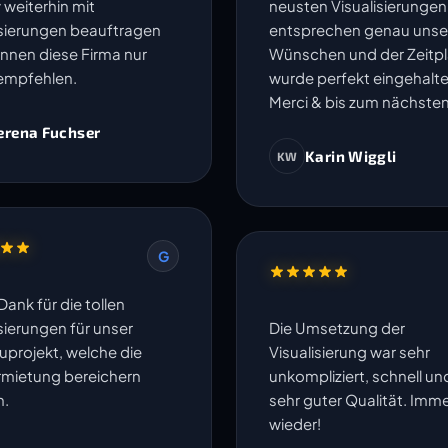
 weiterhin mit
neusten Visualisierungen
isierungen beauftragen
entsprechen genau unse
nnen diese Firma nur
Wünschen und der Zeitp
empfehlen.
wurde perfekt eingehalte
Merci & bis zum nächsten
erena Fuchser
Karin Wiggli
KW
G
Dank für die tollen
sierungen für unser
Die Umsetzung der
projekt, welche die
Visualisierung war sehr
rmietung bereichern
unkompliziert, schnell un
n.
sehr guter Qualität. Imm
wieder!