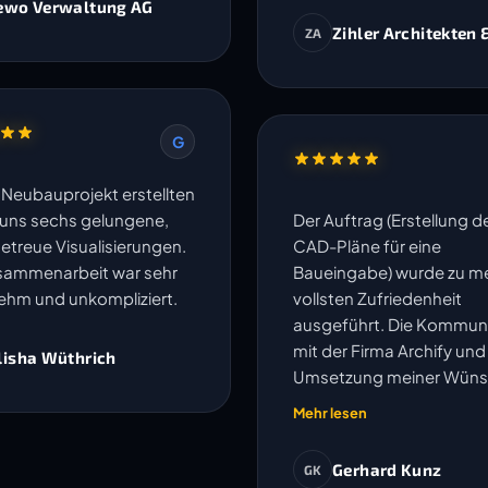
ewo Verwaltung AG
Zihler Architekten 
ZA
G
n Neubauprojekt erstellten
r uns sechs gelungene,
Der Auftrag (Erstellung d
getreue Visualisierungen.
CAD-Pläne für eine
sammenarbeit war sehr
Baueingabe) wurde zu me
hm und unkompliziert.
vollsten Zufriedenheit
ausgeführt. Die Kommun
mit der Firma Archify und
lisha Wüthrich
Umsetzung meiner Wün
oder Anpassungen wurd
Mehr lesen
speditiv und einwandfrei
erledigt. Ich kann die Fir
Gerhard Kunz
GK
vorbehaltlos empfehlen. 