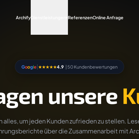
Archify
Dienstleistungen
▾
Referenzen
Online Anfrage
|
G
o
o
g
l
e
★★★★★
4.9
| 50 Kundenbewertungen
agen unsere
K
 alles, um jeden Kunden zufrieden zu stellen. Lese
hrungsberichte über die Zusammenarbeit mit Arc