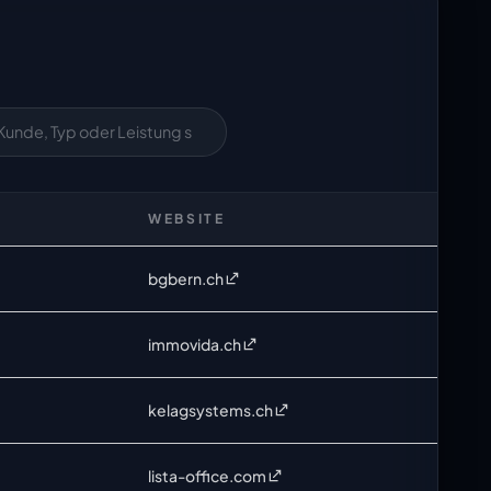
WEBSITE
bgbern.ch
immovida.ch
kelagsystems.ch
lista-office.com