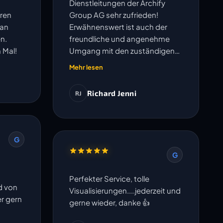
Dienstleitungen der Archify
ren
Group AG sehr zufrieden!
lan
Erwähnenswert ist auch der
n.
freundliche und angenehme
 Mal!
Umgang mit den zuständigen
Mitarbeitern.
Mehr lesen
Richard Jenni
RJ
G
G
Perfekter Service, tolle
d von
Visualisierungen....jederzeit und
er gern
gerne wieder, danke 👍