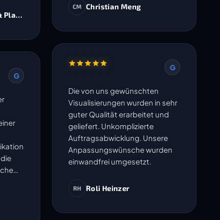
Christian Meng
CM
& Planer AG
G
G
Die von uns gewünschten
er
Visualisierungen wurden in sehr
guter Qualität erarbeitet und
iner
geliefert. Unkomplizierte
Auftragsabwicklung. Unsere
ikation
Anpassungswünsche wurden
 die
einwandfrei umgesetzt.
sche
en
Roli Heinzer
RH
ma
- Sie