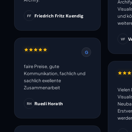
Archify
Visual
Friedrich Fritz Kuendig
und kö
FF
weiter
V
VF
G
faire Preise, gute
Kommunikation, fachlich und
sachlich exellente
Zusammenarbeit
Vielen 
Visuali
Ruedi Horath
Neubau
RH
Erstve
werde