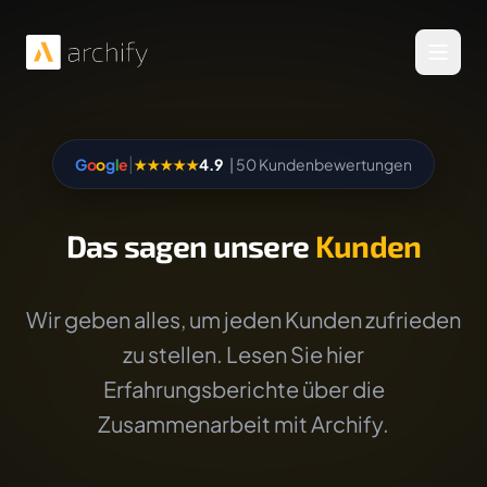
Menü 
|
G
o
o
g
l
e
★★★★★
4.9
| 50 Kundenbewertungen
Das sagen unsere
Kunden
Wir geben alles, um jeden Kunden zufrieden
zu stellen. Lesen Sie hier
Erfahrungsberichte über die
Zusammenarbeit mit Archify.