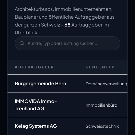
Architekturbüros, Immobilienunternehmen,
Bauplaner und öffentliche Auftraggeber aus
der ganzen Schweiz –
68
Auftraggeber im
Überblick.
AUFTRAGGEBER
KUNDENTYP
Burgergemeinde Bern
Domänenverwaltung
IMMOVIDA Immo-
Immobilienbüro
Treuhand AG
Kelag Systems AG
Schweisstechnik