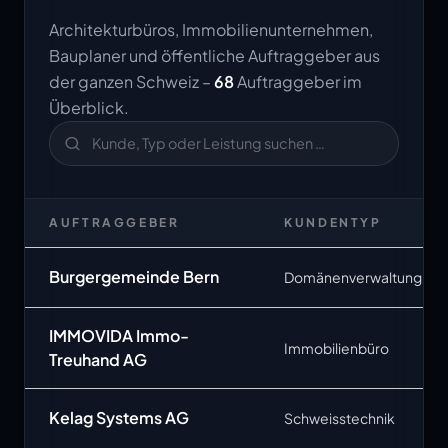
Architekturbüros, Immobilienunternehmen,
Bauplaner und öffentliche Auftraggeber aus
der ganzen Schweiz –
68
Auftraggeber im
Überblick.
AUFTRAGGEBER
KUNDENTYP
Burgergemeinde Bern
Domänenverwaltung
IMMOVIDA Immo-
Immobilienbüro
Treuhand AG
Kelag Systems AG
Schweisstechnik