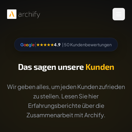
Menü 
|
G
o
o
g
l
e
★★★★★
4.9
| 50 Kundenbewertungen
Das sagen unsere
Kunden
Wir geben alles, um jeden Kunden zufrieden
zu stellen. Lesen Sie hier
Erfahrungsberichte über die
Zusammenarbeit mit Archify.