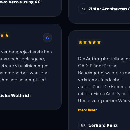
ewo Verwaltung AG
Zihler Architekten 
ZA
G
n Neubauprojekt erstellten
r uns sechs gelungene,
Der Auftrag (Erstellung d
getreue Visualisierungen.
CAD-Pläne für eine
sammenarbeit war sehr
Baueingabe) wurde zu me
hm und unkompliziert.
vollsten Zufriedenheit
ausgeführt. Die Kommun
mit der Firma Archify und
lisha Wüthrich
Umsetzung meiner Wün
oder Anpassungen wurd
Mehr lesen
speditiv und einwandfrei
erledigt. Ich kann die Fir
Gerhard Kunz
GK
vorbehaltlos empfehlen. 