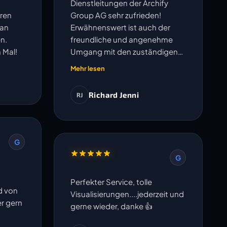
Dienstleitungen der Archify
ren
Group AG sehr zufrieden!
lan
Erwähnenswert ist auch der
n.
freundliche und angenehme
 Mal!
Umgang mit den zuständigen
Mitarbeitern.
Mehr lesen
Richard Jenni
RJ
G
G
Perfekter Service, tolle
d von
Visualisierungen....jederzeit und
er gern
gerne wieder, danke 👍