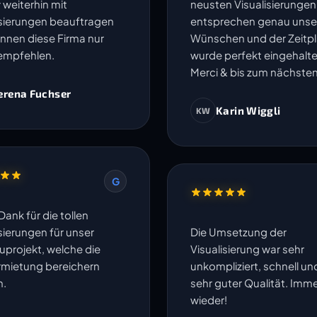
 weiterhin mit
neusten Visualisierungen
isierungen beauftragen
entsprechen genau unse
nnen diese Firma nur
Wünschen und der Zeitp
empfehlen.
wurde perfekt eingehalte
Merci & bis zum nächsten
erena Fuchser
Karin Wiggli
KW
G
Dank für die tollen
sierungen für unser
Die Umsetzung der
projekt, welche die
Visualisierung war sehr
rmietung bereichern
unkompliziert, schnell un
n.
sehr guter Qualität. Imm
wieder!