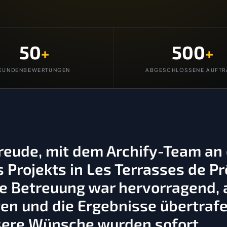
50
500
+
+
KUNDENBEWERTUNGEN
ABGESCHLOSSENE AUFTR
Freude, mit dem Archify-Team an
Projekts in Les Terrasses de Pr
 Betreuung war hervorragend, a
en und die Ergebnisse übertraf
sere Wünsche wurden sofort