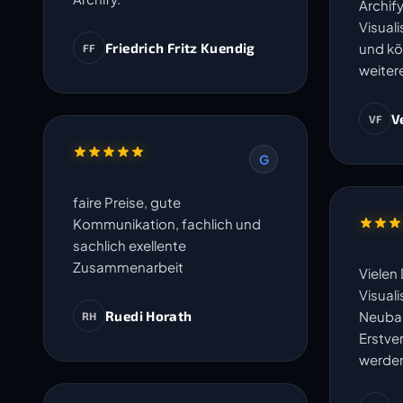
Archify
Visual
Friedrich Fritz Kuendig
und kö
FF
weiter
V
VF
G
faire Preise, gute
Kommunikation, fachlich und
sachlich exellente
Zusammenarbeit
Vielen 
Visuali
Ruedi Horath
Neubau
RH
Erstve
werde