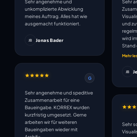
Sehr angenehme und
Sehr 
unkomplizierte Abwicklung
Zusam
meines Auftrag. Alles hat wie
Visual
ausgemacht funktioniert.
und zuv
regelm
wird i
Jonas Bader
JB
Stand 
und un
Mehr le
J
JB
G
Sehr angenehme und speditive
Zusammenarbeit für eine
Baueingabe. KORREX wurden
kurzfristig umgesetzt. Gerne
arbeiten wir für weiteren
Sehr s
Baueingaben wieder mit
Visual
Archify.