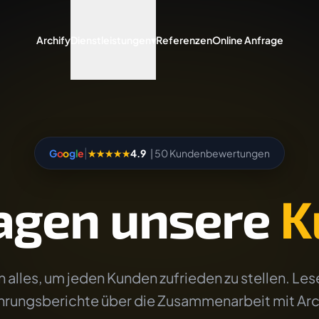
Archify
Dienstleistungen
▾
Referenzen
Online Anfrage
|
G
o
o
g
l
e
★★★★★
4.9
| 50 Kundenbewertungen
agen unsere
K
 alles, um jeden Kunden zufrieden zu stellen. Lese
hrungsberichte über die Zusammenarbeit mit Arc