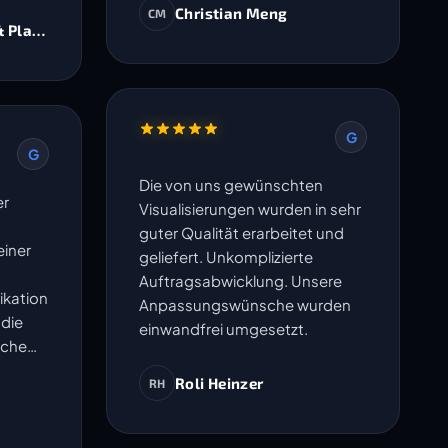
Christian Meng
CM
& Planer AG
G
G
Die von uns gewünschten
er
Visualisierungen wurden in sehr
guter Qualität erarbeitet und
iner
geliefert. Unkomplizierte
Auftragsabwicklung. Unsere
ikation
Anpassungswünsche wurden
 die
einwandfrei umgesetzt.
sche
en
Roli Heinzer
RH
ma
- Sie