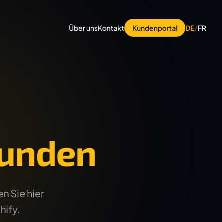
Über uns
Kontakt
Kundenportal
DE
/
FR
unden
n Sie hier
hify.