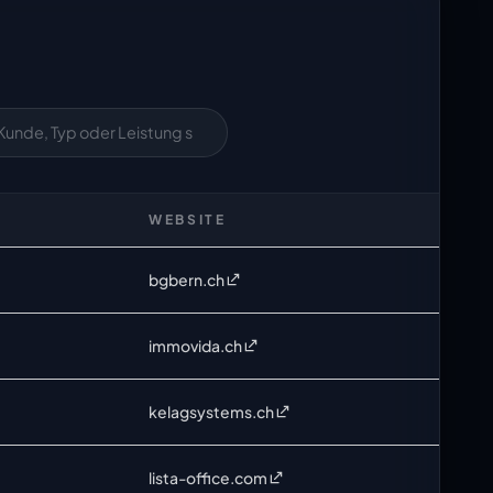
WEBSITE
bgbern.ch
immovida.ch
kelagsystems.ch
lista-office.com