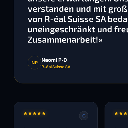
verstanden und mit gro
von R-éal Suisse SA bedan
uneingeschränkt und freu
Zusammenarbeit!»
Naomi P-O
NP
R-éal Suisse SA
G