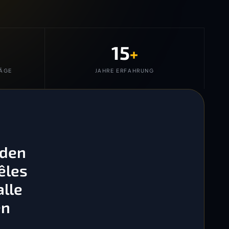
15
+
ÄGE
JAHRE ERFAHRUNG
 den
êles
lle
en