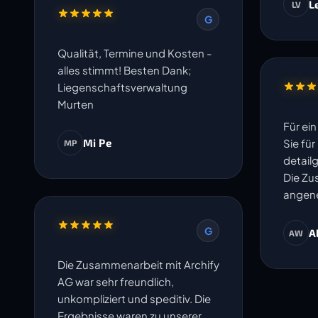
L
LV
G
Qualität, Termine und Kosten -
alles stimmt! Besten Dank;
Liegenschaftsverwaltung
Murten
Für ei
Mi Pe
Sie fü
MP
detail
Die Zu
angene
G
A
AW
Die Zusammenarbeit mit Archify
AG war sehr freundlich,
unkompliziert und speditiv. Die
Ergebnisse waren zu unserer