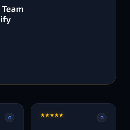
s Team
ify
G
G