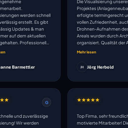
angenehme
Die Visualisierung unsere
menarbeit.
Projektes (Anlagenneuba
isierungen werden schnell
erfolgte termingerecht u
erlässig erstellt. Es gibt
vollen Zufriedenheit, auc
ässig Updates & man
Drohnen-Aufnahmen de
mmer auf dem aktuellen
Areals wurden durch Arch
gehalten. Professionell
organisiert. Qualität der 
kompliziert.
und Kommunikation sehr
sen
Mehr lesen
eanne Barmettler
Jörg Herbold
JH
G
chnelle und zuverlässige
Top Firma, sehr freundli
isierung! Wir werden
motivierte Mitarbeiter! Di