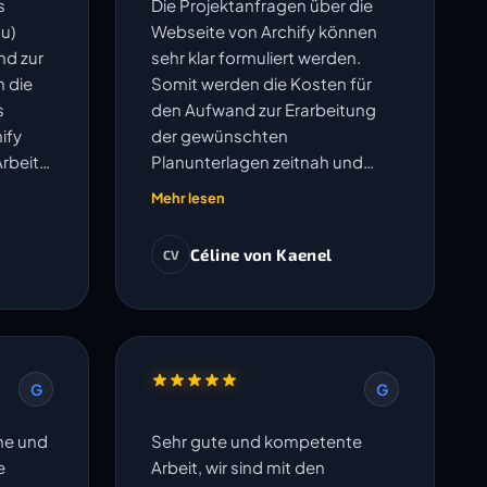
s
Die Projektanfragen über die
u)
Webseite von Archify können
nd zur
sehr klar formuliert werden.
h die
Somit werden die Kosten für
s
den Aufwand zur Erarbeitung
ify
der gewünschten
Arbeit
Planunterlagen zeitnah und
 gut.
transparent ausgewiesen.
Mehr lesen
Anschliessend werden die
Pläne sauber erarbeitet. Der
Céline von Kaenel
CV
Austausch betreffend offenen
Fragen erfolgt sehr
unkompliziert und Änderungen
oder Korrekturen werden
umgehend bearbeitet. Die
G
G
vereinbarten Termine werden
eingehalten. Ich freue mich auf
che und
Sehr gute und kompetente
die Zusammenarbeit in weiteren
e
Arbeit, wir sind mit den
Projekten.