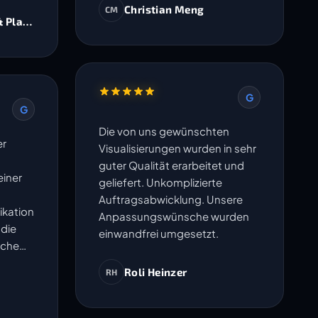
Christian Meng
CM
& Planer AG
G
G
Die von uns gewünschten
er
Visualisierungen wurden in sehr
guter Qualität erarbeitet und
iner
geliefert. Unkomplizierte
Auftragsabwicklung. Unsere
ikation
Anpassungswünsche wurden
 die
einwandfrei umgesetzt.
sche
en
Roli Heinzer
RH
ma
- Sie