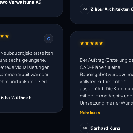
ewo Verwaltung AG
Zihler Architekten 
ZA
G
n Neubauprojekt erstellten
r uns sechs gelungene,
Der Auftrag (Erstellung d
getreue Visualisierungen.
CAD-Pläne für eine
sammenarbeit war sehr
Baueingabe) wurde zu me
hm und unkompliziert.
vollsten Zufriedenheit
ausgeführt. Die Kommun
mit der Firma Archify und
lisha Wüthrich
Umsetzung meiner Wün
oder Anpassungen wurd
Mehr lesen
speditiv und einwandfrei
erledigt. Ich kann die Fir
Gerhard Kunz
GK
vorbehaltlos empfehlen. 