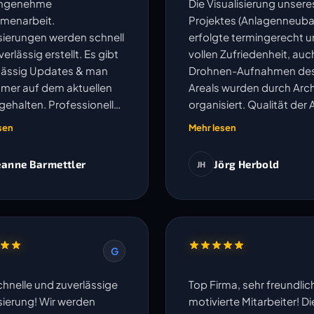
angenehme
Die Visualisierung unsere
menarbeit.
Projektes (Anlagenneuba
isierungen werden schnell
erfolgte termingerecht u
erlässig erstellt. Es gibt
vollen Zufriedenheit, auc
ässig Updates & man
Drohnen-Aufnahmen de
mmer auf dem aktuellen
Areals wurden durch Arch
gehalten. Professionell
organisiert. Qualität der 
kompliziert.
und Kommunikation sehr
sen
Mehr lesen
eanne Barmettler
Jörg Herbold
JH
G
chnelle und zuverlässige
Top Firma, sehr freundli
isierung! Wir werden
motivierte Mitarbeiter! Di