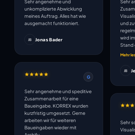
Sehr angenehme und
Sehr 
unkomplizierte Abwicklung
Zusam
meines Auftrag. Alles hat wie
Visual
ausgemacht funktioniert.
und zuv
regelm
wird i
Jonas Bader
JB
Stand 
und un
Mehr le
J
JB
G
Sehr angenehme und speditive
Zusammenarbeit für eine
Baueingabe. KORREX wurden
kurzfristig umgesetzt. Gerne
arbeiten wir für weiteren
Sehr s
Baueingaben wieder mit
Visual
Archify.