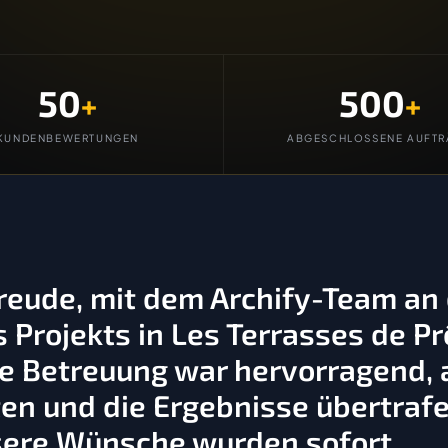
50
500
+
+
KUNDENBEWERTUNGEN
ABGESCHLOSSENE AUFTR
Freude, mit dem Archify-Team an
Projekts in Les Terrasses de Pr
 Betreuung war hervorragend, a
en und die Ergebnisse übertraf
sere Wünsche wurden sofort