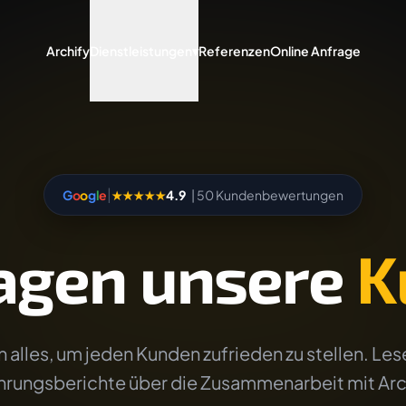
Archify
Dienstleistungen
▾
Referenzen
Online Anfrage
|
G
o
o
g
l
e
★★★★★
4.9
| 50 Kundenbewertungen
agen unsere
K
 alles, um jeden Kunden zufrieden zu stellen. Lese
hrungsberichte über die Zusammenarbeit mit Arc