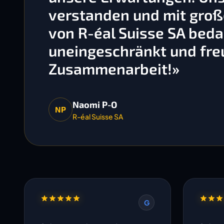
verstanden und mit gro
von R-éal Suisse SA bedan
uneingeschränkt und freu
Zusammenarbeit!»
Naomi P-O
NP
R-éal Suisse SA
G