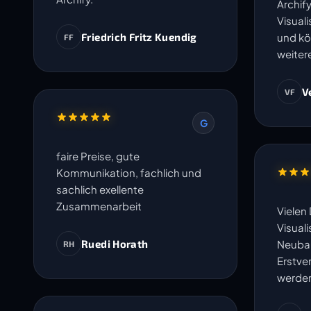
Archify
Visual
Friedrich Fritz Kuendig
und kö
FF
weiter
V
VF
G
faire Preise, gute
Kommunikation, fachlich und
sachlich exellente
Zusammenarbeit
Vielen 
Visuali
Ruedi Horath
Neubau
RH
Erstve
werde