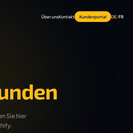
Über uns
Kontakt
Kundenportal
DE
/
FR
unden
n Sie hier
hify.