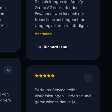
Dienstleitungen der Archify
ren
Group AG sehr zufrieden!
lan
Erwähnenswert ist auch der
n.
freundliche und angenehme
 Mal!
Umgang mit den zuständigen
Mitarbeitern.
Mehr lesen
Richard Jenni
RJ
G
G
Perfekter Service, tolle
d von
Visualisierungen....jederzeit und
er gern
gerne wieder, danke 👍