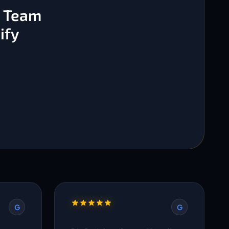
s Team
ify
G
G