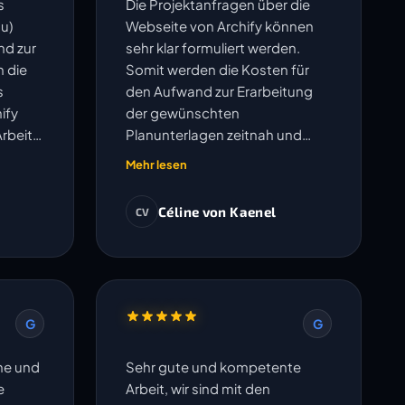
s
Die Projektanfragen über die
u)
Webseite von Archify können
nd zur
sehr klar formuliert werden.
h die
Somit werden die Kosten für
s
den Aufwand zur Erarbeitung
ify
der gewünschten
Arbeit
Planunterlagen zeitnah und
 gut.
transparent ausgewiesen.
Mehr lesen
Anschliessend werden die
Pläne sauber erarbeitet. Der
Céline von Kaenel
CV
Austausch betreffend offenen
Fragen erfolgt sehr
unkompliziert und Änderungen
oder Korrekturen werden
umgehend bearbeitet. Die
G
G
vereinbarten Termine werden
eingehalten. Ich freue mich auf
che und
Sehr gute und kompetente
die Zusammenarbeit in weiteren
e
Arbeit, wir sind mit den
Projekten.