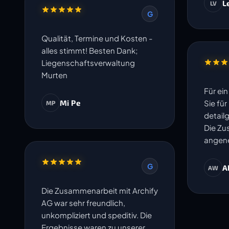
L
LV
G
Qualität, Termine und Kosten -
alles stimmt! Besten Dank;
Liegenschaftsverwaltung
Murten
Für ei
Mi Pe
Sie fü
MP
detail
Die Zu
angene
G
A
AW
Die Zusammenarbeit mit Archify
AG war sehr freundlich,
unkompliziert und speditiv. Die
Ergebnisse waren zu unserer