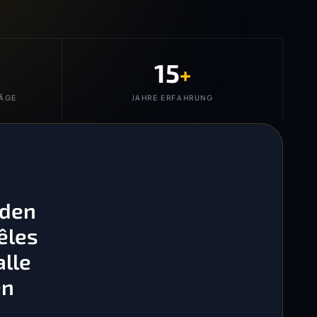
15
+
ÄGE
JAHRE ERFAHRUNG
 den
êles
lle
en