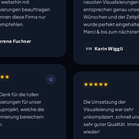
 weiterhin mit
neusten Visualisierungen
isierungen beauftragen
entsprechen genau unse
nnen diese Firma nur
Wünschen und der Zeitp
empfehlen.
wurde perfekt eingehalte
Merci & bis zum nächsten
erena Fuchser
Karin Wiggli
KW
G
Dank für die tollen
sierungen für unser
Die Umsetzung der
projekt, welche die
Visualisierung war sehr
rmietung bereichern
unkompliziert, schnell un
n.
sehr guter Qualität. Imm
wieder!