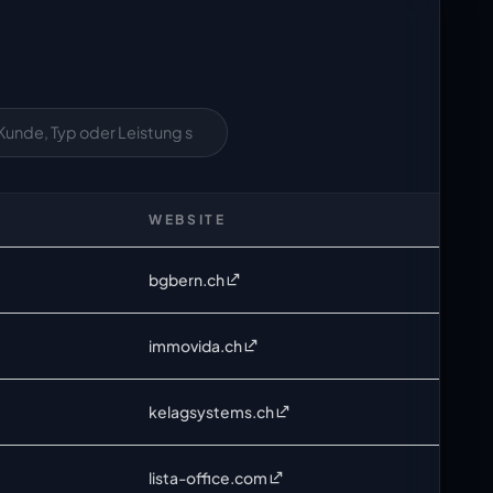
WEBSITE
bgbern.ch
immovida.ch
kelagsystems.ch
lista-office.com