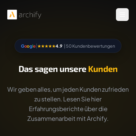
Menü 
|
G
o
o
g
l
e
★★★★★
4.9
| 50 Kundenbewertungen
Das sagen unsere
Kunden
Wir geben alles, um jeden Kunden zufrieden
zu stellen. Lesen Sie hier
Erfahrungsberichte über die
Zusammenarbeit mit Archify.