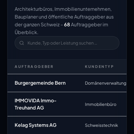
Architekturbüros, Immobilienunternehmen,
Bauplaner und öffentliche Auftraggeber aus
der ganzen Schweiz –
68
Auftraggeber im
Überblick.
AUFTRAGGEBER
KUNDENTYP
Burgergemeinde Bern
Domänenverwaltung
IMMOVIDA Immo-
Immobilienbüro
Treuhand AG
Kelag Systems AG
Schweisstechnik