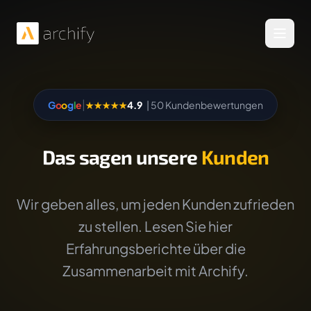
Menü 
|
G
o
o
g
l
e
★★★★★
4.9
| 50 Kundenbewertungen
Das sagen unsere
Kunden
Wir geben alles, um jeden Kunden zufrieden
zu stellen. Lesen Sie hier
Erfahrungsberichte über die
Zusammenarbeit mit Archify.