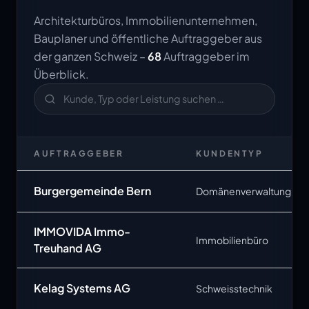
Architekturbüros, Immobilienunternehmen,
Bauplaner und öffentliche Auftraggeber aus
der ganzen Schweiz –
68
Auftraggeber im
Überblick.
AUFTRAGGEBER
KUNDENTYP
Burgergemeinde Bern
Domänenverwaltung
IMMOVIDA Immo-
Immobilienbüro
Treuhand AG
Kelag Systems AG
Schweisstechnik