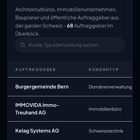
Architekturbüros, Immobilienunternehmen,
Bauplaner und öffentliche Auftraggeber aus
der ganzen Schweiz –
68
Auftraggeber im
Überblick.
AUFTRAGGEBER
KUNDENTYP
Burgergemeinde Bern
Domänenverwaltung
IMMOVIDA Immo-
Immobilienbüro
Treuhand AG
Kelag Systems AG
Schweisstechnik