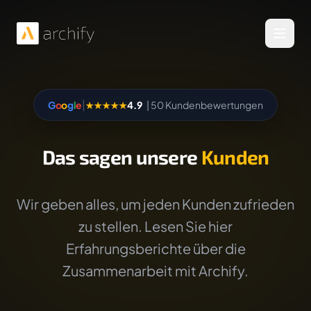
Menü 
|
G
o
o
g
l
e
★★★★★
4.9
| 50 Kundenbewertungen
Das sagen unsere
Kunden
Wir geben alles, um jeden Kunden zufrieden
zu stellen. Lesen Sie hier
Erfahrungsberichte über die
Zusammenarbeit mit Archify.