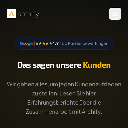
Menü 
|
G
o
o
g
l
e
★★★★★
4.9
| 50 Kundenbewertungen
Das sagen unsere
Kunden
Wir geben alles, um jeden Kunden zufrieden
zu stellen. Lesen Sie hier
Erfahrungsberichte über die
Zusammenarbeit mit Archify.