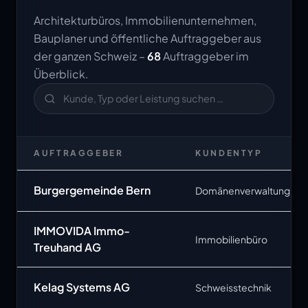
Architekturbüros, Immobilienunternehmen,
Bauplaner und öffentliche Auftraggeber aus
der ganzen Schweiz –
68
Auftraggeber im
Überblick.
AUFTRAGGEBER
KUNDENTYP
Burgergemeinde Bern
Domänenverwaltung
IMMOVIDA Immo-
Immobilienbüro
Treuhand AG
Kelag Systems AG
Schweisstechnik