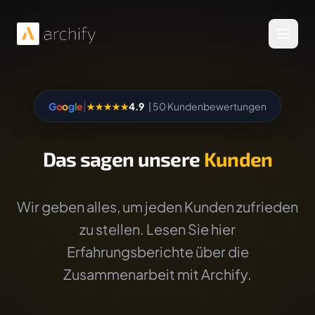
Menü 
|
G
o
o
g
l
e
★★★★★
4.9
| 50 Kundenbewertungen
Das sagen unsere
Kunden
Wir geben alles, um jeden Kunden zufrieden
zu stellen. Lesen Sie hier
Erfahrungsberichte über die
Zusammenarbeit mit Archify.