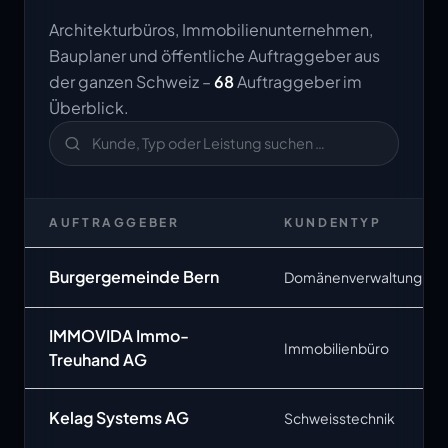
Architekturbüros, Immobilienunternehmen,
Bauplaner und öffentliche Auftraggeber aus
der ganzen Schweiz –
68
Auftraggeber im
Überblick.
AUFTRAGGEBER
KUNDENTYP
Burgergemeinde Bern
Domänenverwaltung
IMMOVIDA Immo-
Immobilienbüro
Treuhand AG
Kelag Systems AG
Schweisstechnik