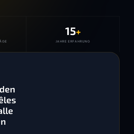
15
+
ÄGE
JAHRE ERFAHRUNG
 den
êles
lle
en