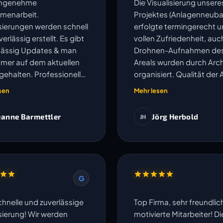
angenehme
Die Visualisierung unsere
menarbeit.
Projektes (Anlagenneuba
isierungen werden schnell
erfolgte termingerecht u
erlässig erstellt. Es gibt
vollen Zufriedenheit, auc
ässig Updates & man
Drohnen-Aufnahmen de
mmer auf dem aktuellen
Areals wurden durch Arch
gehalten. Professionell
organisiert. Qualität der 
kompliziert.
und Kommunikation sehr
sen
Mehr lesen
eanne Barmettler
Jörg Herbold
JH
G
chnelle und zuverlässige
Top Firma, sehr freundli
isierung! Wir werden
motivierte Mitarbeiter! Di