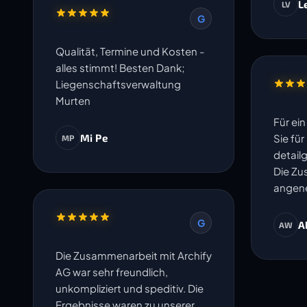
L
LV
G
Qualität, Termine und Kosten -
alles stimmt! Besten Dank;
Liegenschaftsverwaltung
Murten
Für ei
Mi Pe
Sie fü
MP
detail
Die Zu
angene
G
A
AW
Die Zusammenarbeit mit Archify
AG war sehr freundlich,
unkompliziert und speditiv. Die
Ergebnisse waren zu unserer