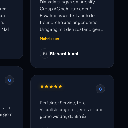
Dienstleitungen der Archify
ren
Group AG sehr zufrieden!
lan
Erwähnenswert ist auch der
n.
freundliche und angenehme
 Mal!
Umgang mit den zuständigen
Mitarbeitern.
Mehr lesen
Richard Jenni
RJ
G
G
Perfekter Service, tolle
d von
Visualisierungen....jederzeit und
er gern
gerne wieder, danke 👍