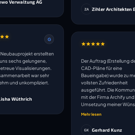
ewo Verwaltung AG
Zihler Architekten 
ZA
G
n Neubauprojekt erstellten
r uns sechs gelungene,
Der Auftrag (Erstellung d
getreue Visualisierungen.
CAD-Pläne für eine
sammenarbeit war sehr
Baueingabe) wurde zu me
hm und unkompliziert.
vollsten Zufriedenheit
ausgeführt. Die Kommun
mit der Firma Archify und
lisha Wüthrich
Umsetzung meiner Wün
oder Anpassungen wurd
Mehr lesen
speditiv und einwandfrei
erledigt. Ich kann die Fir
Gerhard Kunz
GK
vorbehaltlos empfehlen. 