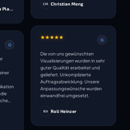
Christian Meng
CM
& Planer AG
G
G
Die von uns gewünschten
er
Visualisierungen wurden in sehr
guter Qualität erarbeitet und
iner
geliefert. Unkomplizierte
Auftragsabwicklung. Unsere
ikation
Anpassungswünsche wurden
 die
einwandfrei umgesetzt.
sche
en
Roli Heinzer
RH
ma
- Sie