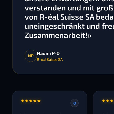
verstanden und mit gro
von R-éal Suisse SA bedan
uneingeschränkt und freu
Zusammenarbeit!»
Naomi P-O
NP
R-éal Suisse SA
G