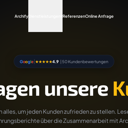
Archify
Dienstleistungen
▾
Referenzen
Online Anfrage
|
G
o
o
g
l
e
★★★★★
4.9
| 50 Kundenbewertungen
agen unsere
K
 alles, um jeden Kunden zufrieden zu stellen. Lese
hrungsberichte über die Zusammenarbeit mit Arc