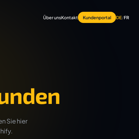
Über uns
Kontakt
Kundenportal
DE
/
FR
unden
n Sie hier
hify.