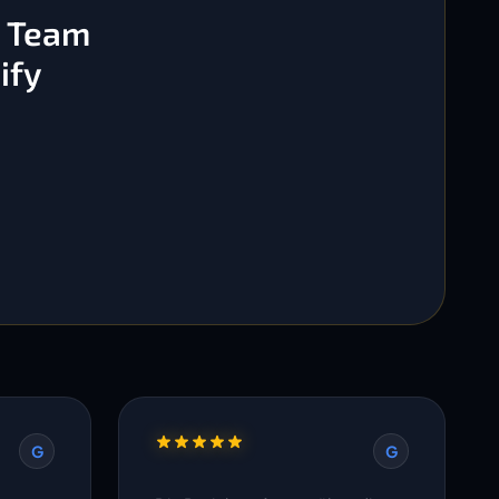
s Team
ify
G
G