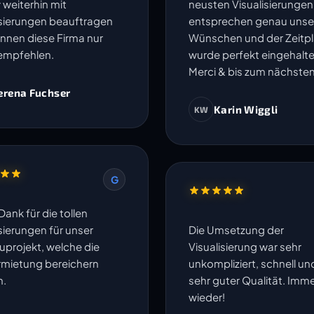
 weiterhin mit
neusten Visualisierungen
isierungen beauftragen
entsprechen genau unse
nnen diese Firma nur
Wünschen und der Zeitp
empfehlen.
wurde perfekt eingehalte
Merci & bis zum nächsten
erena Fuchser
Karin Wiggli
KW
G
Dank für die tollen
sierungen für unser
Die Umsetzung der
projekt, welche die
Visualisierung war sehr
rmietung bereichern
unkompliziert, schnell un
n.
sehr guter Qualität. Imm
wieder!