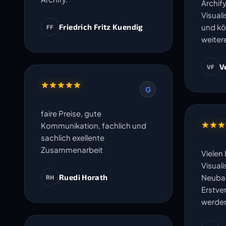
Archify
Visual
Friedrich Fritz Kuendig
und kö
FF
weiter
V
VF
G
faire Preise, gute
Kommunikation, fachlich und
sachlich exellente
Zusammenarbeit
Vielen 
Visuali
Ruedi Horath
Neubau
RH
Erstve
werde