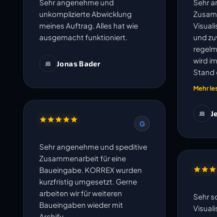
Sehr angenehme und
Sehr 
unkomplizierte Abwicklung
Zusam
meines Auftrag. Alles hat wie
Visual
ausgemacht funktioniert.
und zuv
regelm
wird i
Jonas Bader
JB
Stand 
und un
Mehr le
J
JB
G
Sehr angenehme und speditive
Zusammenarbeit für eine
Baueingabe. KORREX wurden
kurzfristig umgesetzt. Gerne
arbeiten wir für weiteren
Sehr s
Baueingaben wieder mit
Visual
Archify.