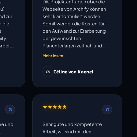
s
Die Projektanfragen über die
u)
Webseite von Archify können
nd zur
sehr klar formuliert werden.
h die
Somit werden die Kosten für
s
den Aufwand zur Erarbeitung
ify
der gewünschten
Arbeit
Planunterlagen zeitnah und
 gut.
transparent ausgewiesen.
Mehr lesen
Anschliessend werden die
Pläne sauber erarbeitet. Der
Céline von Kaenel
CV
Austausch betreffend offenen
Fragen erfolgt sehr
unkompliziert und Änderungen
oder Korrekturen werden
umgehend bearbeitet. Die
G
G
vereinbarten Termine werden
eingehalten. Ich freue mich auf
che und
Sehr gute und kompetente
die Zusammenarbeit in weiteren
e
Arbeit, wir sind mit den
Projekten.