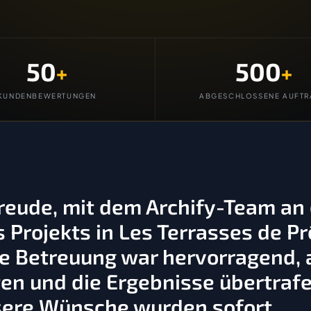
50
500
+
+
KUNDENBEWERTUNGEN
ABGESCHLOSSENE AUFTR
Freude, mit dem Archify-Team an
Projekts in Les Terrasses de Pr
 Betreuung war hervorragend, a
en und die Ergebnisse übertraf
sere Wünsche wurden sofort