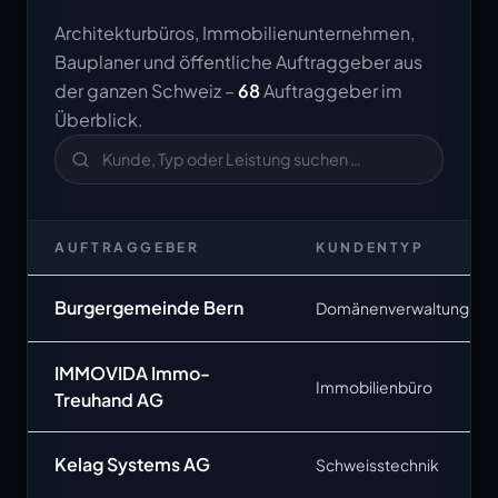
Architekturbüros, Immobilienunternehmen,
Bauplaner und öffentliche Auftraggeber aus
der ganzen Schweiz –
68
Auftraggeber im
Überblick.
AUFTRAGGEBER
KUNDENTYP
Burgergemeinde Bern
Domänenverwaltung
IMMOVIDA Immo-
Immobilienbüro
Treuhand AG
Kelag Systems AG
Schweisstechnik