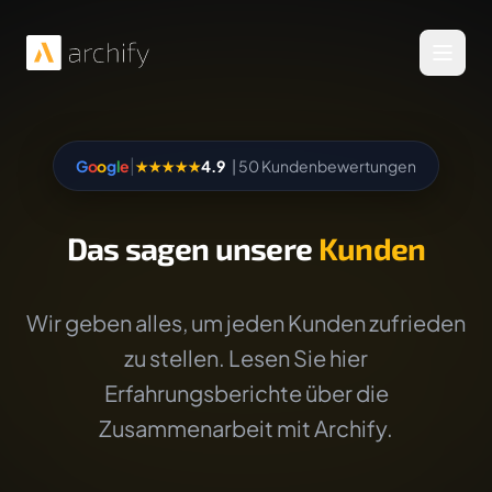
Menü 
|
G
o
o
g
l
e
★★★★★
4.9
| 50 Kundenbewertungen
Das sagen unsere
Kunden
Wir geben alles, um jeden Kunden zufrieden
zu stellen. Lesen Sie hier
Erfahrungsberichte über die
Zusammenarbeit mit Archify.