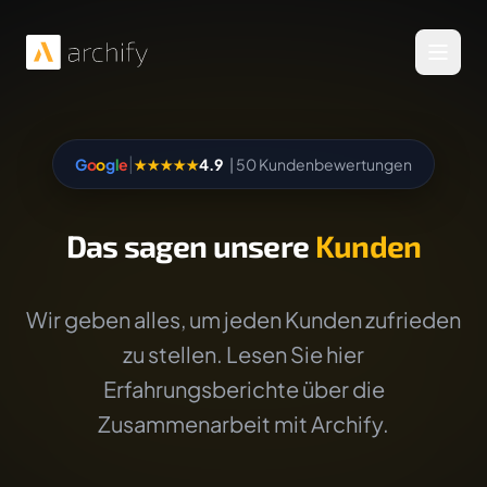
Menü 
|
G
o
o
g
l
e
★★★★★
4.9
| 50 Kundenbewertungen
Das sagen unsere
Kunden
Wir geben alles, um jeden Kunden zufrieden
zu stellen. Lesen Sie hier
Erfahrungsberichte über die
Zusammenarbeit mit Archify.