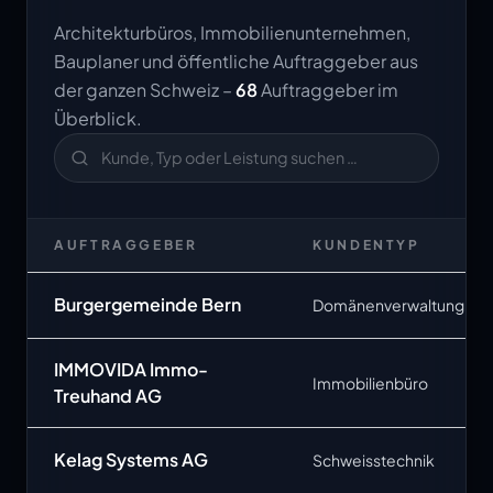
Architekturbüros, Immobilienunternehmen,
Bauplaner und öffentliche Auftraggeber aus
der ganzen Schweiz –
68
Auftraggeber im
Überblick.
AUFTRAGGEBER
KUNDENTYP
Burgergemeinde Bern
Domänenverwaltung
IMMOVIDA Immo-
Immobilienbüro
Treuhand AG
Kelag Systems AG
Schweisstechnik