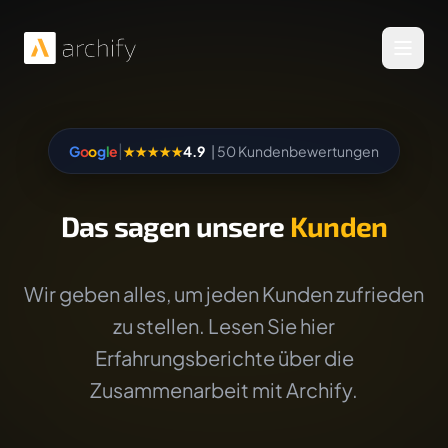
Menü 
|
G
o
o
g
l
e
★★★★★
4.9
| 50 Kundenbewertungen
Das sagen unsere
Kunden
Wir geben alles, um jeden Kunden zufrieden
zu stellen. Lesen Sie hier
Erfahrungsberichte über die
Zusammenarbeit mit Archify.