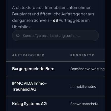
Architekturbüros, Immobilienunternehmen,
Bauplaner und öffentliche Auftraggeber aus
der ganzen Schweiz –
68
Auftraggeber im
Überblick.
AUFTRAGGEBER
KUNDENTYP
Burgergemeinde Bern
Domänenverwaltung
IMMOVIDA Immo-
Immobilienbüro
Treuhand AG
Kelag Systems AG
Schweisstechnik