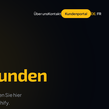
Über uns
Kontakt
Kundenportal
DE
/
FR
unden
n Sie hier
hify.