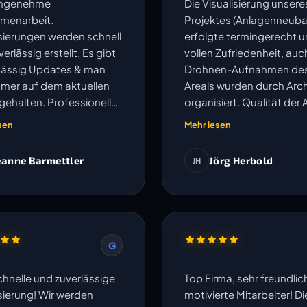
angenehme
Die Visualisierung unsere
menarbeit.
Projektes (Anlagenneuba
isierungen werden schnell
erfolgte termingerecht u
erlässig erstellt. Es gibt
vollen Zufriedenheit, auc
ässig Updates & man
Drohnen-Aufnahmen de
mmer auf dem aktuellen
Areals wurden durch Arch
gehalten. Professionell
organisiert. Qualität der 
kompliziert.
und Kommunikation sehr
sen
Mehr lesen
eanne Barmettler
Jörg Herbold
JH
G
chnelle und zuverlässige
Top Firma, sehr freundli
isierung! Wir werden
motivierte Mitarbeiter! Di