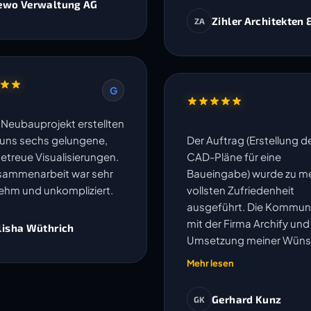
ewo Verwaltung AG
Zihler Architekten 
ZA
G
n Neubauprojekt erstellten
r uns sechs gelungene,
Der Auftrag (Erstellung d
getreue Visualisierungen.
CAD-Pläne für eine
sammenarbeit war sehr
Baueingabe) wurde zu me
hm und unkompliziert.
vollsten Zufriedenheit
ausgeführt. Die Kommun
mit der Firma Archify und
lisha Wüthrich
Umsetzung meiner Wün
oder Anpassungen wurd
Mehr lesen
speditiv und einwandfrei
erledigt. Ich kann die Fir
Gerhard Kunz
GK
vorbehaltlos empfehlen. 