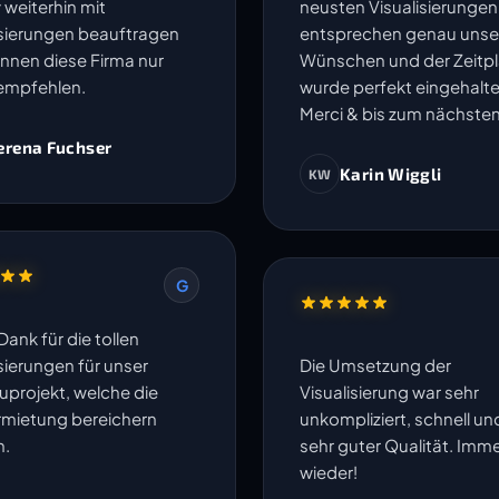
 weiterhin mit
neusten Visualisierungen
isierungen beauftragen
entsprechen genau unse
nnen diese Firma nur
Wünschen und der Zeitp
empfehlen.
wurde perfekt eingehalte
Merci & bis zum nächsten
erena Fuchser
Karin Wiggli
KW
G
Dank für die tollen
sierungen für unser
Die Umsetzung der
projekt, welche die
Visualisierung war sehr
rmietung bereichern
unkompliziert, schnell un
n.
sehr guter Qualität. Imm
wieder!