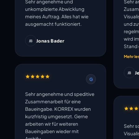
Sehr angenehme und
Sehr 
unkomplizierte Abwicklung
Zusam
meines Auftrag. Alles hat wie
Visual
ausgemacht funktioniert.
und zuv
regelm
wird i
Jonas Bader
JB
Stand 
und un
Mehr le
J
JB
G
Sehr angenehme und speditive
Zusammenarbeit für eine
Baueingabe. KORREX wurden
kurzfristig umgesetzt. Gerne
arbeiten wir für weiteren
Sehr s
Baueingaben wieder mit
Visual
Archify.