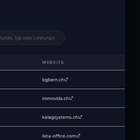
WEBSITE
bgbern.ch
immovida.ch
kelagsystems.ch
lista-office.com