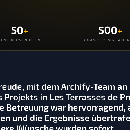
50
500
+
+
KUNDENBEWERTUNGEN
ABGESCHLOSSENE AUFTR
Freude, mit dem Archify-Team an
Projekts in Les Terrasses de Pr
 Betreuung war hervorragend, a
en und die Ergebnisse übertraf
sere Wünsche wurden sofort