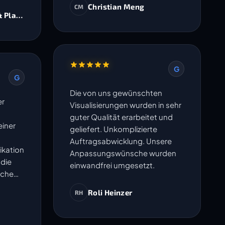
Christian Meng
CM
& Planer AG
G
G
Die von uns gewünschten
er
Visualisierungen wurden in sehr
guter Qualität erarbeitet und
iner
geliefert. Unkomplizierte
Auftragsabwicklung. Unsere
ikation
Anpassungswünsche wurden
 die
einwandfrei umgesetzt.
sche
en
Roli Heinzer
RH
ma
- Sie