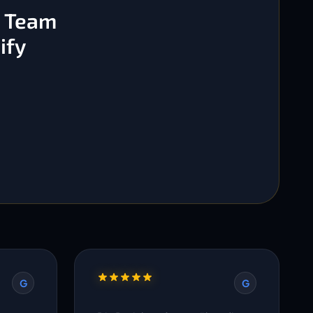
s Team
ify
G
G