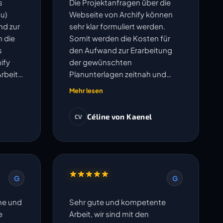
s
Die Projektanfragen über die
u)
Webseite von Archify können
nd zur
sehr klar formuliert werden.
h die
Somit werden die Kosten für
s
den Aufwand zur Erarbeitung
ify
der gewünschten
Arbeit
Planunterlagen zeitnah und
 gut.
transparent ausgewiesen.
Mehr lesen
Anschliessend werden die
Pläne sauber erarbeitet. Der
Céline von Kaenel
CV
Austausch betreffend offenen
Fragen erfolgt sehr
unkompliziert und Änderungen
oder Korrekturen werden
umgehend bearbeitet. Die
G
G
vereinbarten Termine werden
eingehalten. Ich freue mich auf
che und
Sehr gute und kompetente
die Zusammenarbeit in weiteren
e
Arbeit, wir sind mit den
Projekten.