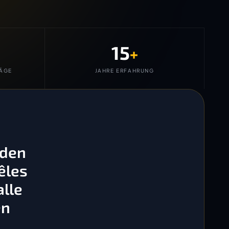
15
+
ÄGE
JAHRE ERFAHRUNG
 den
êles
lle
en