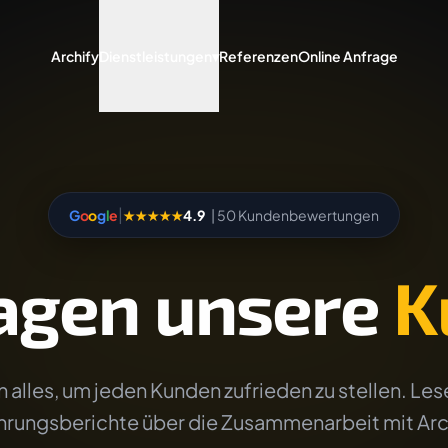
Archify
Dienstleistungen
▾
Referenzen
Online Anfrage
|
G
o
o
g
l
e
★★★★★
4.9
| 50 Kundenbewertungen
agen unsere
K
 alles, um jeden Kunden zufrieden zu stellen. Lese
hrungsberichte über die Zusammenarbeit mit Arc