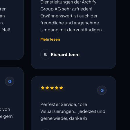
Dienstleitungen der Archify
ren
Group AG sehr zufrieden!
lan
Erwähnenswert ist auch der
n.
freundliche und angenehme
 Mal!
Umgang mit den zuständigen
Mitarbeitern.
Mehr lesen
Richard Jenni
RJ
G
G
Perfekter Service, tolle
d von
Visualisierungen....jederzeit und
er gern
gerne wieder, danke 👍