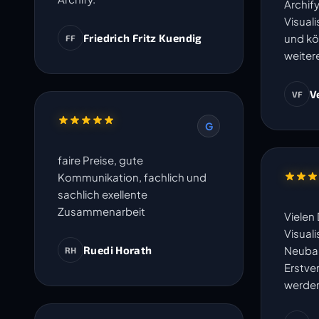
Archify
Visual
Friedrich Fritz Kuendig
und kö
FF
weiter
V
VF
G
faire Preise, gute
Kommunikation, fachlich und
sachlich exellente
Zusammenarbeit
Vielen 
Visuali
Ruedi Horath
Neubau
RH
Erstve
werde