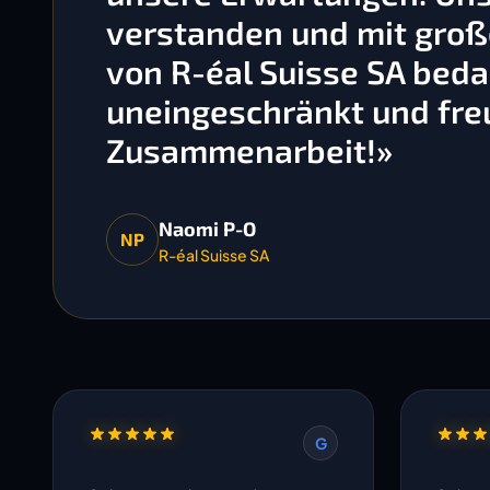
verstanden und mit gro
von R-éal Suisse SA bedan
uneingeschränkt und freu
Zusammenarbeit!»
Naomi P-O
NP
R-éal Suisse SA
G