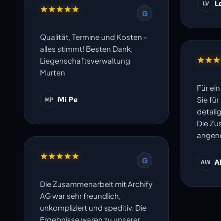
L
LV
G
Qualität, Termine und Kosten -
alles stimmt! Besten Dank;
Liegenschaftsverwaltung
Murten
Für ei
Mi Pe
Sie fü
MP
detail
Die Zu
angene
G
A
AW
Die Zusammenarbeit mit Archify
AG war sehr freundlich,
unkompliziert und speditiv. Die
Ergebnisse waren zu unserer