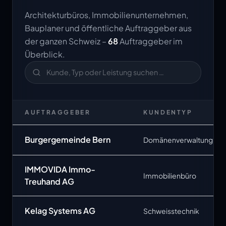
Architekturbüros, Immobilienunternehmen,
Bauplaner und öffentliche Auftraggeber aus
der ganzen Schweiz –
68
Auftraggeber im
Überblick.
AUFTRAGGEBER
KUNDENTYP
Burgergemeinde Bern
Domänenverwaltung
IMMOVIDA Immo-
Immobilienbüro
Treuhand AG
Kelag Systems AG
Schweisstechnik