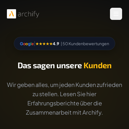
Menü 
|
G
o
o
g
l
e
★★★★★
4.9
| 50 Kundenbewertungen
Das sagen unsere
Kunden
Wir geben alles, um jeden Kunden zufrieden
zu stellen. Lesen Sie hier
Erfahrungsberichte über die
Zusammenarbeit mit Archify.