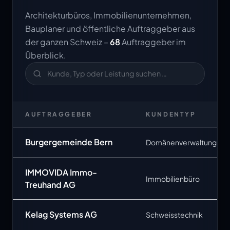
Architekturbüros, Immobilienunternehmen,
Bauplaner und öffentliche Auftraggeber aus
der ganzen Schweiz –
68
Auftraggeber im
Überblick.
AUFTRAGGEBER
KUNDENTYP
Burgergemeinde Bern
Domänenverwaltung
IMMOVIDA Immo-
Immobilienbüro
Treuhand AG
Kelag Systems AG
Schweisstechnik