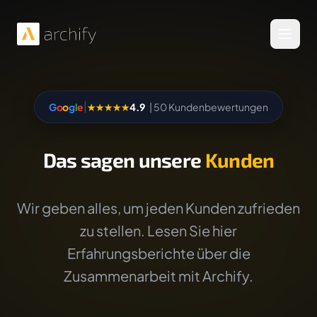
Menü 
|
G
o
o
g
l
e
★★★★★
4.9
| 50 Kundenbewertungen
Das sagen unsere
Kunden
Wir geben alles, um jeden Kunden zufrieden
zu stellen. Lesen Sie hier
Erfahrungsberichte über die
Zusammenarbeit mit Archify.