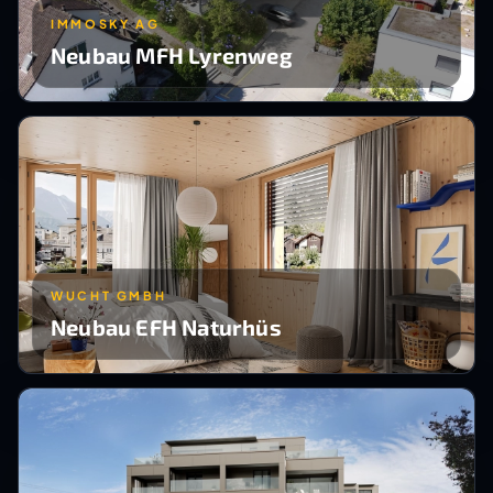
IMMOSKY AG
Neubau MFH Lyrenweg
WUCHT GMBH
Neubau EFH Naturhüs