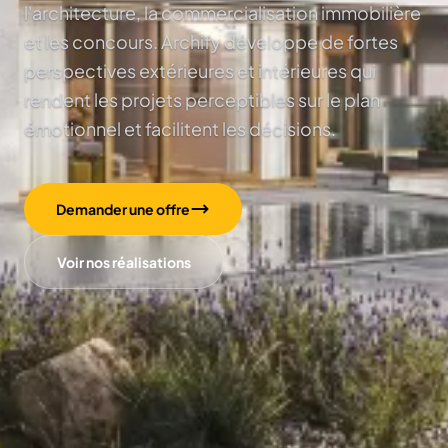
l'architecture, la commercialisation immobilière
et les concours. Archify développe de fortes
perspectives extérieures et intérieures qui
rendent les projets perceptibles sur le plan
émotionnel et facilitent les décisions.
Demander une offre
Voir nos réalisations