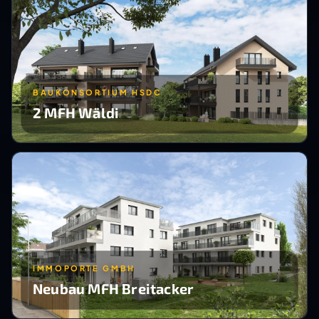
BAUKONSORTIUM HSDC
2 MFH Wäldi
IMMOPORTE GMBH
Neubau MFH Breitacker