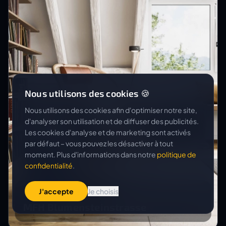
Nous utilisons des cookies 🍪
Nous utilisons des cookies afin d'optimiser notre site,
d'analyser son utilisation et de diffuser des publicités.
Les cookies d'analyse et de marketing sont activés
par défaut – vous pouvez les désactiver à tout
moment. Plus d'informations dans notre
politique de
confidentialité
.
J'accepte
Je choisis
SWISSLIFE AG
MFH Blumensteinstrasse