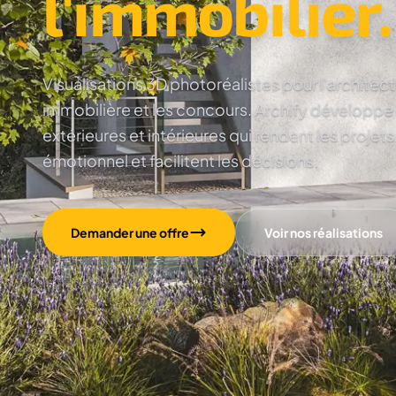
l'immobilier.
Visualisations 3D photoréalistes pour l'architec
immobilière et les concours. Archify développe
extérieures et intérieures qui rendent les projets
émotionnel et facilitent les décisions.
Demander une offre
Voir nos réalisations