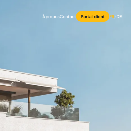
À propos
Contact
Portail client
FR
/
DE