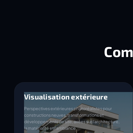
Com
Visualisation extérieure
Perspectives extérieures photoréalistes pour
constructions neuves, transformations et
développements de site, axées sur l'architecture,
la matérialité et l'ambiance.