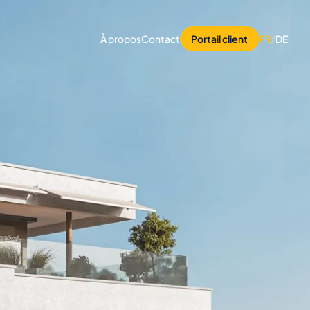
À propos
Contact
Portail client
FR
/
DE