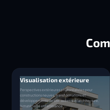
Com
Visualisation extérieure
Perspectives extérieures photoréalistes pour
constructions neuves, transformations et
développements de site, axées sur l'architecture,
la matérialité et l'ambiance.