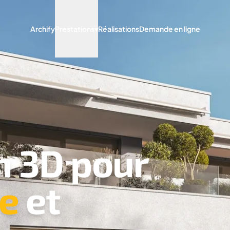
Archify
Prestations
▾
Réalisations
Demande en ligne
n 3D pour
re
et