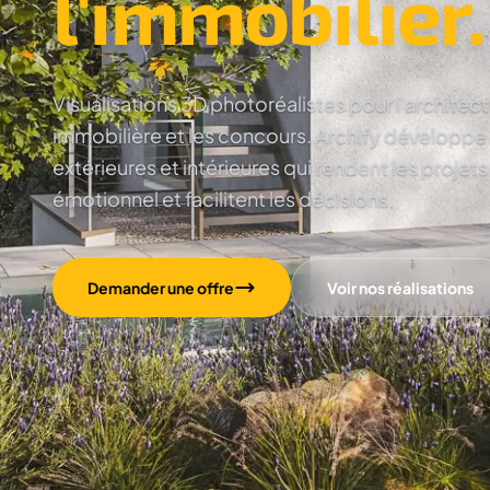
l'immobilier.
Visualisations 3D photoréalistes pour l'architec
immobilière et les concours. Archify développe
extérieures et intérieures qui rendent les projets
émotionnel et facilitent les décisions.
Demander une offre
Voir nos réalisations