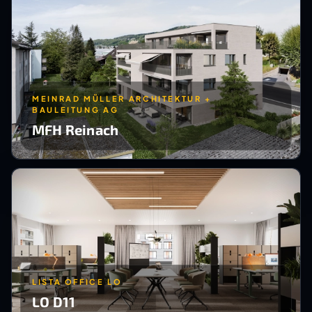
MEINRAD MÜLLER ARCHITEKTUR +
BAULEITUNG AG
MFH Reinach
LISTA OFFICE LO
LO D11