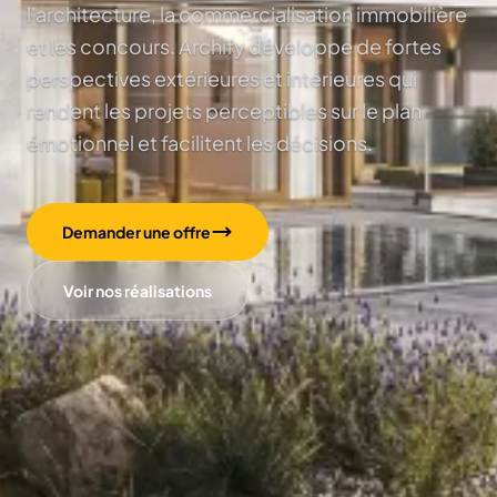
l'architecture, la commercialisation immobilière
et les concours. Archify développe de fortes
perspectives extérieures et intérieures qui
rendent les projets perceptibles sur le plan
émotionnel et facilitent les décisions.
Demander une offre
Voir nos réalisations