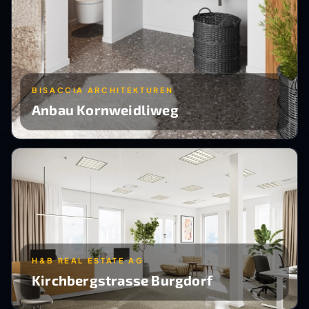
BISACCIA ARCHITEKTUREN
Anbau Kornweidliweg
H&B REAL ESTATE AG
Kirchbergstrasse Burgdorf