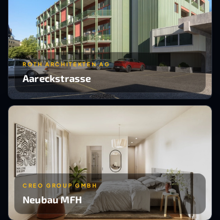
ROTH ARCHITEKTEN AG
Aareckstrasse
CREO GROUP GMBH
Neubau MFH