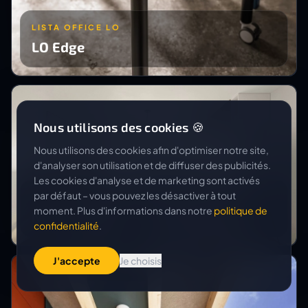
LISTA OFFICE LO
LO Edge
Nous utilisons des cookies 🍪
Nous utilisons des cookies afin d'optimiser notre site,
d'analyser son utilisation et de diffuser des publicités.
Les cookies d'analyse et de marketing sont activés
par défaut – vous pouvez les désactiver à tout
CREO GROUP GMBH
moment. Plus d'informations dans notre
politique de
Neubau MFH
confidentialité
.
J'accepte
Je choisis